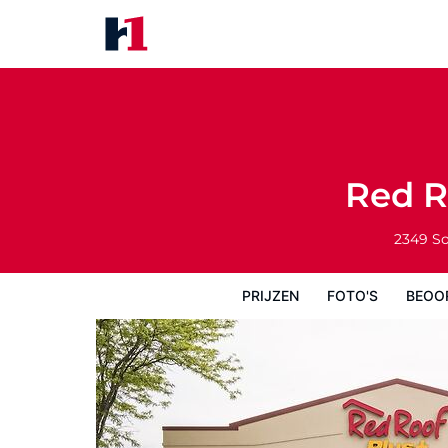
Red Roof Inn PLUS+ Poughkeep
Prijzen
Foto's
Beoordelingen
Kaart
Red R
2349 So
PRIJZEN
FOTO'S
BEOO