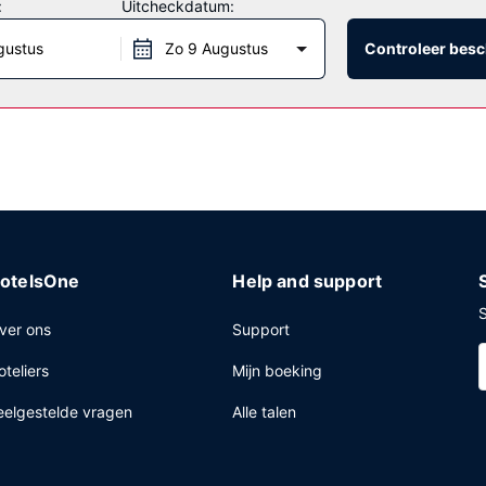
:
Uitcheckdatum:
gustus
Zo 9 Augustus
Controleer besc
inesscentrum, een 24-uurs receptie en meertalig personeel. Ter plaa
otelsOne
Help and support
S
ver ons
Support
oteliers
Mijn boeking
eelgestelde vragen
Alle talen