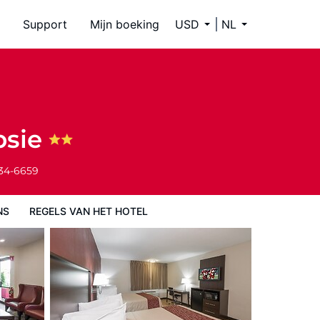
Support
Mijn boeking
USD
NL
psie
334-6659
NS
REGELS VAN HET HOTEL