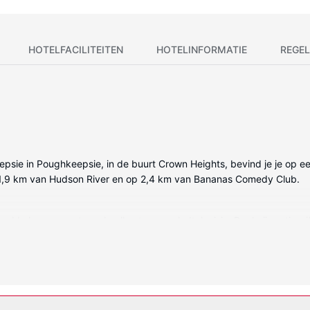
HOTELFACILITEITEN
HOTELINFORMATIE
REGEL
sie in Poughkeepsie, in de buurt Crown Heights, bevind je je op een 
 op 1,9 km van Hudson River en op 2,4 km van Bananas Comedy Club.
elde kamers met een koelkast en een ledtelevisie. Dankzij gratis wifi b
et een bad/douchecombinatie hebben gratis toiletartikelen en haardr
s lokale gesprekken.
 van gratis wifi of conciërgeservices. Andere kenmerken van dit hotel