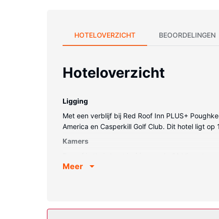
HOTELOVERZICHT
BEOORDELINGEN
Hoteloverzicht
Ligging
Met een verblijf bij Red Roof Inn PLUS+ Poughkeep
America en Casperkill Golf Club. Dit hotel ligt
Kamers
Doe of je thuis bent in één van de 61 klimaatgereg
Meer
zorgt voor het kijkplezier. De privébadkamers m
bureau, een magnetron en een telefoon met grati
Algemene voorziening
Profiteer van fitnessfaciliteiten of maak gebruik
ruimte en een automaat.