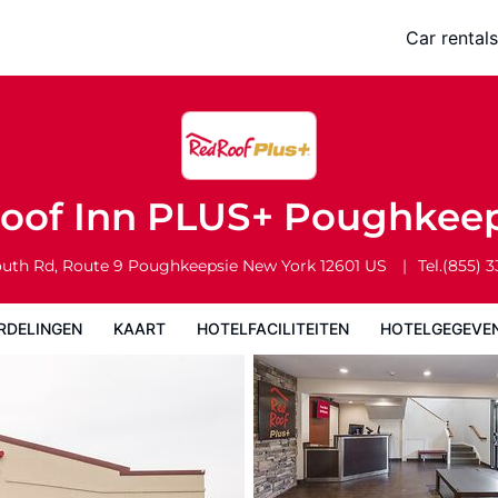
sie
Car rentals
Hotelfaciliteiten
Hotelgegevens
Regels van het hotel
oof Inn PLUS+ Poughkee
uth Rd, Route 9
Poughkeepsie
New York
12601
US
Tel.
(855) 
RDELINGEN
KAART
HOTELFACILITEITEN
HOTELGEGEVE