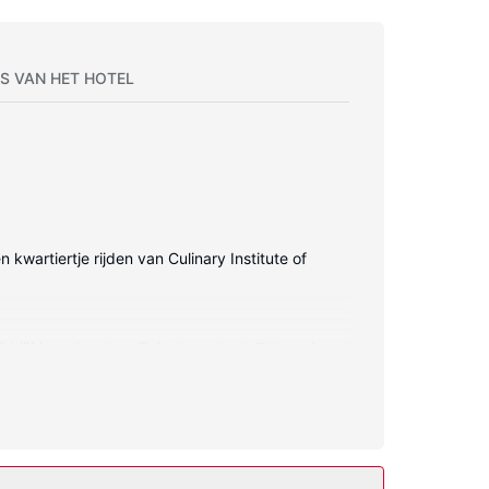
S VAN HET HOTEL
kwartiertje rijden van Culinary Institute of
lijf je online, terwijl de tv met satellietzenders
ogers. Voorzieningen zijn bijvoorbeeld een
 zijn een televisie in de gemeenschappelijke