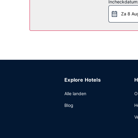
Incheckdatum
Overige voorzieningen
Za 8 Au
Enkele van de voorzieningen zijn een 24-uurs bus
Explore Hotels
H
Alle landen
O
Blog
H
V