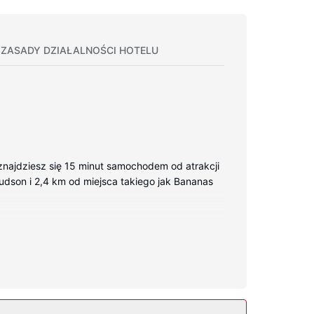
ZASADY DZIAŁALNOŚCI HOTELU
najdziesz się 15 minut samochodem od atrakcji
a Hudson i 2,4 km od miejsca takiego jak Bananas
y bezprzewodowy dostęp do internetu zapewni
sznicem, bezpłatne przybory toaletowe i
niczne miejscowe).
 dostęp do internetu i obsługa portierska. Ten