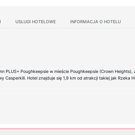
I
USŁUGI HOTELOWE
INFORMACJA O HOTELU
 Inn PLUS+ Poughkeepsie w mieście Poughkeepsie (Crown Heights), z
owy Casperkill. Hotel znajduje się 1,9 km od atrakcji takiej jak Rzek
kojach, których wyposażenie to lodówka i telewizor LED. Bezpłatn
 rozrywkę. Prywatna łazienka — wyposażenie: wanna połączona z pry
a i kuchenki mikrofalowe oraz telefon (bezpłatne połączenia telefo
ostępne są również takie udogodnienia, jak bezpłatny bezprzewodowy