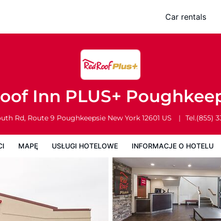
sie
Car rentals
Usługi Hotelowe
Informacje o hotelu
Zasady działalności hotelu
oof Inn PLUS+ Poughkee
uth Rd, Route 9
Poughkeepsie
New York
12601
US
Tel.
(855) 
CI
MAPĘ
USŁUGI HOTELOWE
INFORMACJE O HOTELU