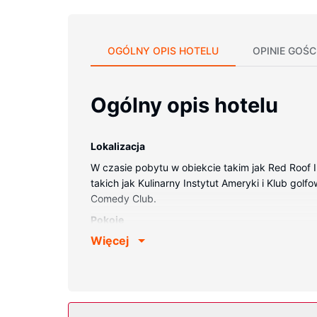
OGÓLNY OPIS HOTELU
OPINIE GOŚC
Ogólny opis hotelu
Lokalizacja
W czasie pobytu w obiekcie takim jak Red Roof
takich jak Kulinarny Instytut Ameryki i Klub golf
Comedy Club.
Pokoje
Więcej
Poczuj się jak w domu w 61 klimatyzowanych po
łączność ze światem, a telewizja satelitarna —
suszarki do włosów. Udogodnienia obejmują biurk
Udogodnienia w obiekcie
Udogodnienia rekreacyjne to centrum fitness. D