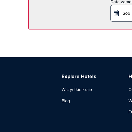
Data zame
hotel oferuje również udogodnienia takie jak tele
Sob 
Pozostałe udogodnienia
Udogodnienia biznesowe to całodobowe centrum 
samodzielne.
Explore Hotels
H
Wszystkie kraje
O
Blog
W
F