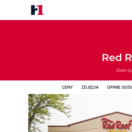
Red Roof Inn PLUS+ Poughkeep
Ceny
Zdjęcia
Opinie Gości
Mapę
Red R
2349 So
CENY
ZDJĘCIA
OPINIE GOŚ