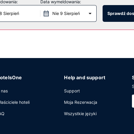
ldowania:
Data wymeldowania:
wizor w holu i automat.
8 Sierpień
Nie 9 Sierpień
Sprawdź do
biznesowe, recepcja całodobowa oraz personel wielojęzyczny. Udo
otelsOne
Help and support
S
 nas
Support
łaściciele hoteli
Moja Rezerwacja
AQ
Wszystkie języki