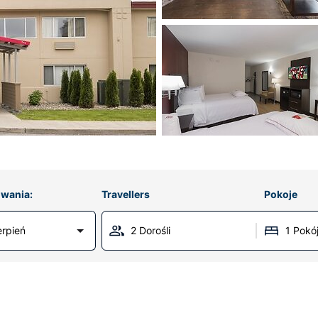
wania:
Travellers
Pokoje
erpień
2 Dorośli
1 Pokó