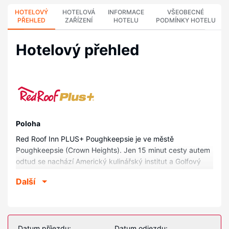
HOTELOVÝ
HOTELOVÁ
INFORMACE
VŠEOBECNÉ
PŘEHLED
ZAŘÍZENÍ
HOTELU
PODMÍNKY HOTELU
Hotelový přehled
Poloha
Red Roof Inn PLUS+ Poughkeepsie je ve městě
Poughkeepsie (Crown Heights). Jen 15 minut cesty autem
odtud se nachází Americký kulinářský institut a Golfový
klub Casperkill. Tento hotel se nachází 1,9 km od Řeka
Další
Hudson a 2,4 km od Bananas Comedy Club.
Pokoje
V jednom z 61 klimatizovaných pokojů, k jejichž vybavení
patří lednička a LED televize, se budete cítit jako doma.
Datum příjezdu:
Datum odjezdu: