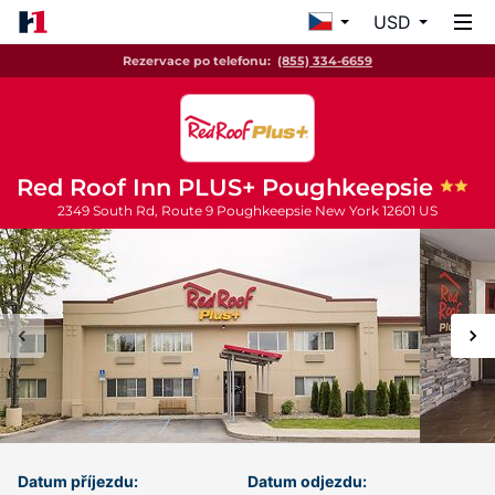
USD
Rezervace po telefonu:
(855) 334-6659
Red Roof Inn PLUS+ Poughkeepsie
2349 South Rd, Route 9
Poughkeepsie
New York
12601
US
Datum příjezdu:
Datum odjezdu: