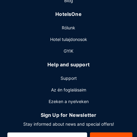
Blog
televízió a közös helyiségekben és piknikező hely.
HotelsOne
Étterem
Hétköznaponként ingyenes teljes angol reggeli várja a
Rólunk
vendégeket 6:00 és 9:00 között, hétvégente pedig 6:00
és 10:00 között.
Hotel tulajdonosok
Egyéb felszereltség
GYIK
A szálláshelyen 24 órában nyitva tartó business center,
gyorsított kijelentkezési lehetőség és 24 órában nyitva
Help and support
tartó recepció is igénybe vehető. Az autóval érkező
vendégek számára ingyenes egyéni parkolás biztosított a
Support
helyszínen.
Az én foglalásaim
Ezeken a nyelveken
Sign Up for Newsletter
Stay informed about news and special offers!