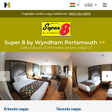
USD
Foglaljon online vagy telefonon
(855) 334-6659
Super 8 by Wyndham Portsmouth
4266 US Route 23 N
Portsmouth
Ohio
45622
US
Érkezés napja:
Távozás napja: