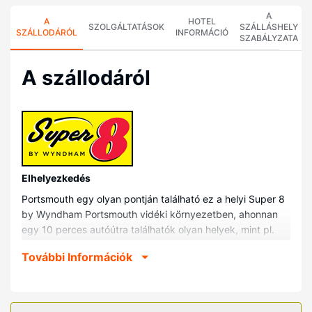
A
A
HOTEL
SZOLGÁLTATÁSOK
SZÁLLÁSHELY
SZÁLLODÁRÓL
INFORMÁCIÓ
SZABÁLYZATA
A szállodáról
Elhelyezkedés
Portsmouth egy olyan pontján található ez a helyi Super 8
by Wyndham Portsmouth vidéki környezetben, ahonnan
egy 10 perces autóútra találhatók olyan helyek, mint pl.
Boneyfiddle Kereskedelmi Negyed vagy Shawnee Állami
További Információk
Egyetem. Ez a helyi motel kb. 7,5 km-re található
Portsmouth Árvízvédelmi Fal Falfestmény, ill. 8,6 km-re
Portsmouth Versenypálya Park helyszíneitől.
Szobák