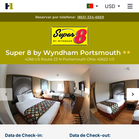
USD
Reservar por telefone:
(855) 334-6659
Super 8 by Wyndham Portsmouth
4266 US Route 23 N
Portsmouth
Ohio
45622
US
Data de Check-in:
Data de Check-out: