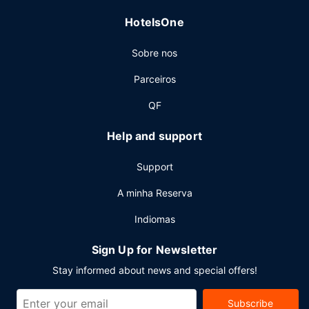
Outros serviços
HotelsOne
As principais comodidades incluem um business center
aberto 24 horas, registo de saída rápido e uma receção
Sobre nos
aberta 24 horas. Há estacionamento grátis no local.
Parceiros
QF
Help and support
Support
A minha Reserva
Indiomas
Sign Up for Newsletter
Stay informed about news and special offers!
Subscribe