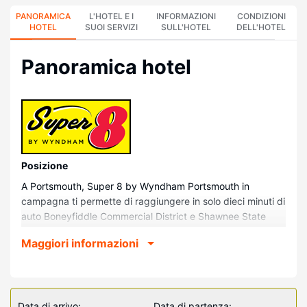
PANORAMICA
L'HOTEL E I
INFORMAZIONI
CONDIZIONI
HOTEL
SUOI SERVIZI
SULL'HOTEL
DELL'HOTEL
Panoramica hotel
Posizione
A Portsmouth, Super 8 by Wyndham Portsmouth in
campagna ti permette di raggiungere in solo dieci minuti di
auto Boneyfiddle Commercial District e Shawnee State
University. Questo motel si trova a 7,5 km da Portsmouth
Maggiori informazioni
Floodwall Mural e 8,6 km da Portsmouth Raceway Park.
Camere
Rilassati in una delle 51 camere della struttura, complete di
frigorifero e microonde. Grazie ad un comodo letto con
Data di arrivo:
Data di partenza: