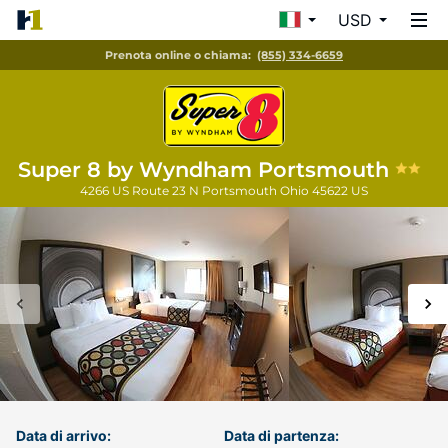
USD
Prenota online o chiama:
(855) 334-6659
Super 8 by Wyndham Portsmouth
4266 US Route 23 N
Portsmouth
Ohio
45622
US
Data di arrivo:
Data di partenza: