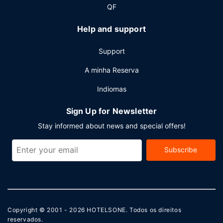
rápido. Planeia um evento em Portsmouth? Este hotel
QF
dispõe de uma zona para conferências e de salas de
reuniões, com uma área total de 181 metros quadrados.
Help and support
Há estacionamento grátis no local.
Support
A minha Reserva
Indiomas
Sign Up for Newsletter
Stay informed about news and special offers!
Subscribe
Copyright © 2001 - 2026
HOTELSONE
. Todos os direitos
reservados.