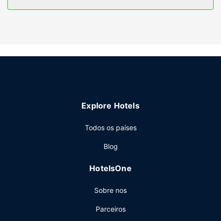
Serviço do hotel
Se procura lazer e entretenimento, poderá contar com
uma piscina interior e uma sala de fitness aberta 24 horas.
Wi-fi grátis, uma loja de presentes/quiosque de jornais e
um salão de baile são algumas das comodidades
adicionais disponíveis neste hotel.
Restaurante
Satisfaça o seu apetite no Oscars, um restaurante
Explore Hotels
especializado em cozinha americana que serve almoços e
jantares. Se preferir refugiar-se no conforto dos seus
Todos os países
aposentos, dê uma vista de olhos pelo menu do serviço de
quarto (a horas específicas). Termine o dia com uma
Blog
bebida refrescante no bar/lounge. O hotel serve
pequenos-almoços preparados no momento diariamente
HotelsOne
entre as 7:00 e as 10:00 mediante uma sobretaxa.
Outros serviços
Sobre nos
As principais comodidades incluem acesso à internet com
Parceiros
fios grátis, um business center aberto 24 horas e Check-in