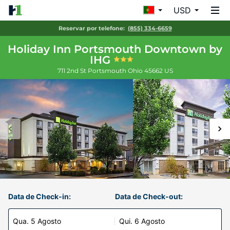
USD
Reservar por telefone:
(855) 334-6659
Holiday Inn Portsmouth Downtown by
IHG
711 2nd St
Portsmouth
Ohio
45662
US
Data de Check-in:
Data de Check-out:
Qua. 5 Agosto
Qui. 6 Agosto