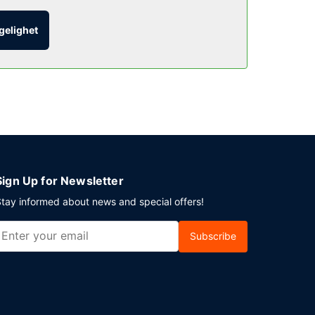
mmet og benytt deg av romservice (på fastsatte
ngelighet
00 mot et tillegg.
king. Planlegger du en event i Portsmouth? Som en
om og møterom. Gjestene tilbys ubetjent
Sign Up for Newsletter
tay informed about news and special offers!
Subscribe