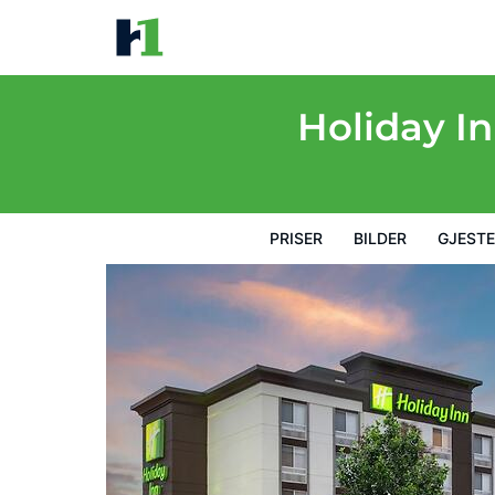
Holiday Inn Portsmouth Downtown by IHG
Priser
Bilder
Gjesteanmeldelser
Kart
Hotellfasil
Holiday I
PRISER
BILDER
GJEST