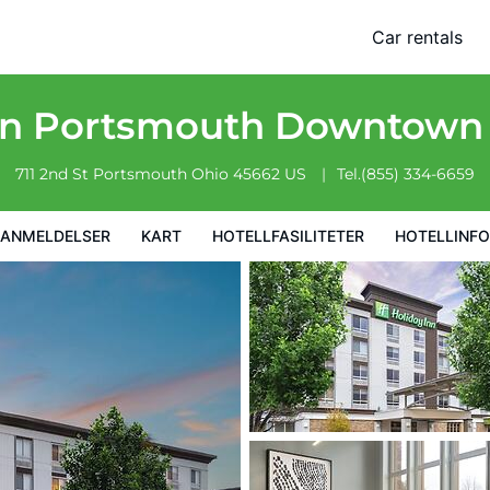
Car rentals
iteter
Hotellinformasjon
Hotellregler
nn Portsmouth Downtown
711 2nd St
Portsmouth
Ohio
45662
US
Tel.
(855) 334-6659
EANMELDELSER
KART
HOTELLFASILITETER
HOTELLINF