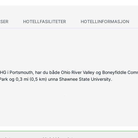
SER
HOTELLFASILITETER
HOTELLINFORMASJON
 i Portsmouth, har du både Ohio River Valley og Boneyfiddle Commerci
Park og 0,3 mi (0,5 km) unna Shawnee State University.
kjølte gjesterommene, som også har kjøleskap og mikrobølgeovn. Kabl
med kabel-TV. Rommene har privat bad med dusj, toalettartikler (inkl
dørsbasseng og et døgnåpent treningssenter. Dette hotellet tilbyr ogs