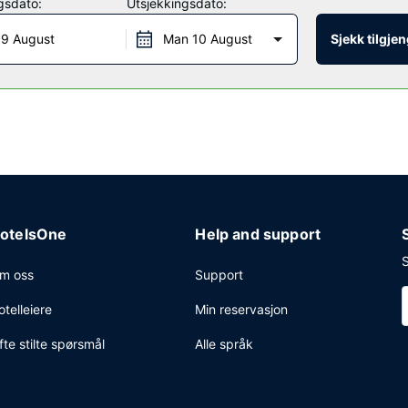
gsdato:
Utsjekkingsdato:
taurant som spesialiserer seg på amerikanske retter, eller bli på ro
 9 August
Man 10 August
Sjekk tilgje
en/loungen. Ferdiglaget frokost tilbys daglig fra kl. 07.00 til kl. 10.
ettilgang (inkludert), et døgnåpent forretningssenter og hurtiginnsjek
g konferanserom på opp til 181 kvadratmeter, blant annet konferanser
otelsOne
Help and support
S
m oss
Support
otelleiere
Min reservasjon
fte stilte spørsmål
Alle språk