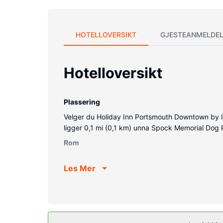
HOTELLOVERSIKT
GJESTEANMELDEL
Hotelloversikt
Plassering
Velger du Holiday Inn Portsmouth Downtown by IHG
ligger 0,1 mi (0,1 km) unna Spock Memorial Dog 
Rom
Føl deg som hjemme i et av de 88 aircondition-av
Les Mer
underholdningen er sikret med en flatskjerm-TV 
skrivebord og aviser (inkludert).
Fasiliteter på eiendommen
Benytt deg av rekreasjonsfasiliteter som et innen