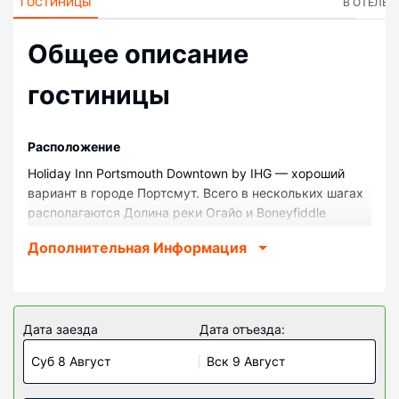
ГОСТИНИЦЫ
В ОТЕЛЕ
Общее описание
гостиницы
Pасположение
Holiday Inn Portsmouth Downtown by IHG — хороший
вариант в городе Портсмут. Всего в нескольких шагах
располагаются Долина реки Огайо и Boneyfiddle
Commercial District. Отель — вариант с прекрасным
Дополнительная Информация
расположением: Spock Memorial Dog Park находится в
0,1 км, Государственный университет Шауни — в 0,5
км от него.
Номера
Дата заезда
Дата отъезда:
Почувствуйте себя как дома в одном из 88 номеров с
Суб 8 Август
Вск 9 Август
кондиционером и другими удобствами, в числе
которых: холодильник и микроволновая печь.