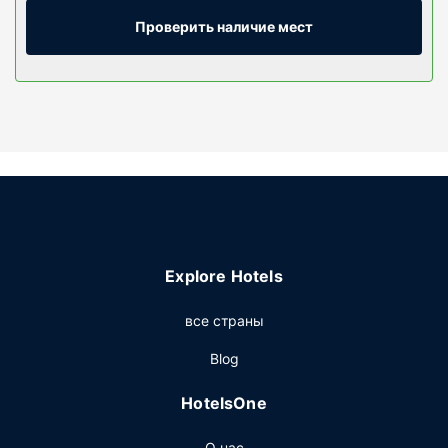
Проводной и беспроводной доступ в интернет
предоставляется бесплатно. А чтобы вам не пришлось
Проверить наличие мест
скучать, в номерах установлены плоскоэкранные
телевизоры, на которых можно смотреть кабельное
телевидение. Собственные ванные комнаты, душ.
Предоставляются бесплатные туалетные
принадлежности и фен. Предоставляются следующие
удобства и услуги: телефон, письменные столы и
бесплатные газеты.
Особенности объекта
Воспользуйтесь разнообразными возможностями для
отдыха и развлечений, такими как крытый бассейн и
Explore Hotels
круглосуточный фитнес-центр. Этот отель также
предоставляет такие услуги и удобства,
все страны
какбесплатный беспроводной доступ в интернет,
магазины сувениров/газетные киоски и танцевальный
Blog
зал.
HotelsOne
Ресторан
Когда вы проголодаетесь, зайдите в ресторан Oscars,
О нас