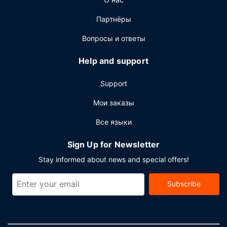
где подаются обед и ужин. Этот ресторан предлагает
американская кухня. Тем, кому не хочется покидать
Партнёры
свой номер, предлагается обслуживание номеров (по
расписанию). Проведите отличный вечер в баре/
Вопросы и ответы
лаунже. Завтрак (по заказу) предлагается ежедневно
с 7:00 до 10:00 за дополнительную плату.
Help and support
Другие особенности
Support
Для удобства гостей предоставляется следующее:
бесплатный (проводной) доступ в интернет,
Мои заказы
круглосуточный бизнес-центр и ускоренная
Все языки
регистрация при заезде. Если вы планируете деловое
или развлекательное мероприятие, отель предлагает
Sign Up for Newsletter
вам пространство площадью 181 кв. м, на котором
расположены помещение для конференций и
Stay informed about news and special offers!
переговорные комнаты. Предоставляется бесплатная
самостоятельная парковка.
Subscribe