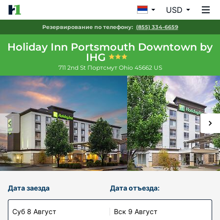
USD
Резервирование по телефону:
(855) 334-6659
Holiday Inn Portsmouth Downtown by
IHG
711 2nd St
Портсмут
Ohio
45662
US
Дата заезда
Дата отъезда:
Суб 8 Август
Вск 9 Август