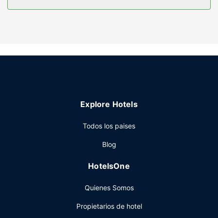
Servicios hotel
Aprovecha las instalaciones recreativas, que incluyen una
piscina cubierta y gimnasio abierto las 24 horas. Otros
servicios de este hotel incluyen conexión a Internet wifi
gratis, una tienda de recuerdos y un salón de baile.
Restaurante
Oscars, un restaurante especializado en cocina americana,
te lo pone fácil para almorzar o cenar, aunque también
Explore Hotels
puedes aprovechar el servicio de habitaciones con horario
limitado. Qué mejor forma de acabar el día que con una
Todos los paises
bebida en el bar o lounge. Se ofrece un desayuno a la
carta todos los días de 07:00 a 10:00 con un coste
Blog
adicional.
Otros servicios
HotelsOne
Tendrás conexión a Internet por cable gratis, un centro de
Quienes Somos
negocios abierto las 24 horas y check-in exprés a tu
disposición. ¿Estás organizando un evento en Portsmouth?
Propietarios de hotel
En este hotel tienes a tu disposición 181 metros cuadrados