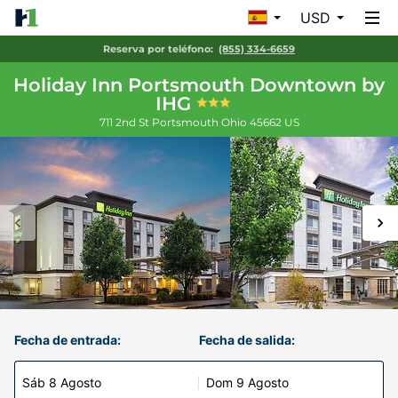
USD
Reserva por teléfono:
(855) 334-6659
Holiday Inn Portsmouth Downtown by
IHG
711 2nd St
Portsmouth
Ohio
45662
US
Fecha de entrada:
Fecha de salida:
Sáb 8 Agosto
Dom 9 Agosto