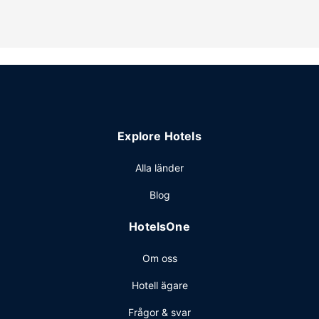
bröllopstjänster. Boendet har även en tv i allmänt utrymme
och danssal.
Restaurang
När du vill äta något på detta hotell, kan du välja mellan
deras restaurang och deras kafé. Avsluta dagen med en
drink på boendets bar.
Övriga bekvämligheter
Gäster har tillgång till bland annat expressincheckning,
Explore Hotels
expressutcheckning och kemtvätt/tvättjänster. Planerar du
ett event i Portland? På detta hotell finns det event- och
Alla länder
konferensutrymmen på upp till 4133 kvadratmeter,
Blog
däribland konferensrum och 21 mötesrum.
HotelsOne
Om oss
Hotell ägare
Frågor & svar