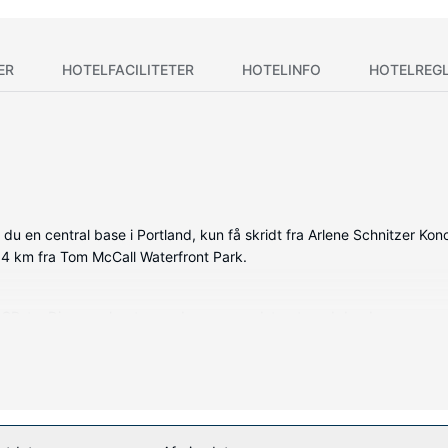
ER
HOTELFACILITETER
HOTELINFO
HOTELREG
u en central base i Portland, kun få skridt fra Arlene Schnitzer Ko
1,4 km fra Tom McCall Waterfront Park.
 LCD-tv. Din seng har topmadras og er udstyret med dundyner og eg
 sørger for underholdningen. Værelset har et privat badeværelse med b
enter, eller andre faciliteter, inklusive gratis trådløs internetadgang o