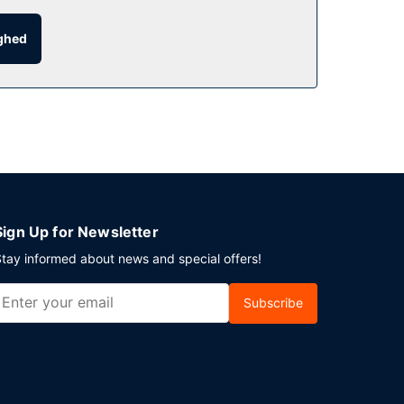
 baren/loungen.
ighed
arrangement i Portland? På dette hotel er der et
Sign Up for Newsletter
tay informed about news and special offers!
Subscribe