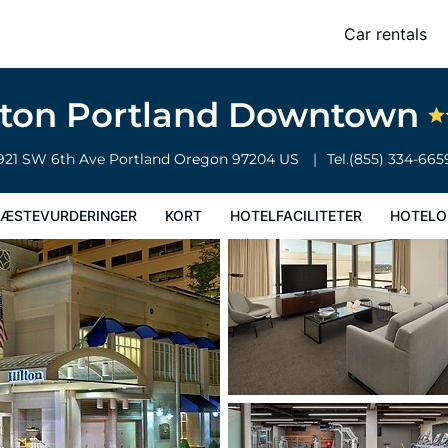
Car rentals
faciliteter
Hoteloplysninger
Hotelregler
lton Portland Downtown
921 SW 6th Ave
Portland
Oregon
97204
US
Tel.
(855) 334-665
ÆSTEVURDERINGER
KORT
HOTELFACILITETER
HOTELO