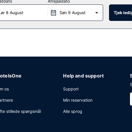
stdato
Afrejsedato
 på dette hotels kaffebar/café. Afslut dagen med en drink eller to i
Lør 8 August
Søn 9 August
Tjek led
jekning, hurtig udtjekning og renseri/vaskeservice. Planlægger du et 
ående af konferencelokaler og 21 mødelokaler.
otelsOne
Help and support
S
m os
Support
artnere
Min reservation
fte stillede spørgsmål
Alle sprog