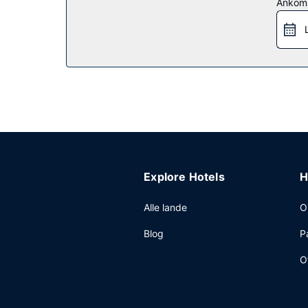
Restaurant
Ankom
Nyd et måltid på restauranten, eller køb en snack
Andre faciliteter
Gæsterne har blandt andet adgang til hurtig indt
område på 4133 kvadratmeter til rådighed, best
Explore Hotels
H
Alle lande
O
Blog
P
O