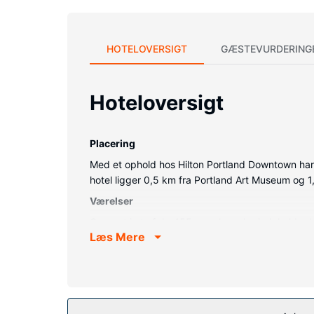
HOTELOVERSIGT
GÆSTEVURDERING
Hoteloversigt
Placering
Med et ophold hos Hilton Portland Downtown har d
hotel ligger 0,5 km fra Portland Art Museum og 
Værelser
Overnat i et af de 455 værelser, der indeholder
Læs Mere
kan du altid komme på nettet, og digitale kanaler
Ejendomsfacilitet
Drag fordel af rekreative tilbud, såsom et fitnessc
hotel inkluderer tv på fællesarealer og balsal.