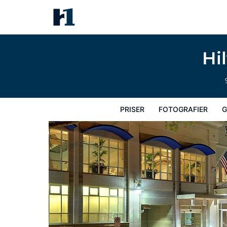
Hilton Portland Downtown
Priser
Fotografier
Gæstevurderinger
Kort
Hotel
Hi
PRISER
FOTOGRAFIER
G