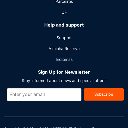
Parceiros
As principais comodidades incluem um serviço de limpeza
a seco, uma receção aberta 24 horas e assistência
QF
multilingue. O hotel disponibiliza transporte de/para o
aeroporto (disponível 24 horas) mediante uma sobretaxa.
Help and support
Support
A minha Reserva
Indiomas
Sign Up for Newsletter
Stay informed about news and special offers!
Subscribe