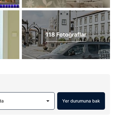
118 Fotoğraflar
da
Yer durumuna bak