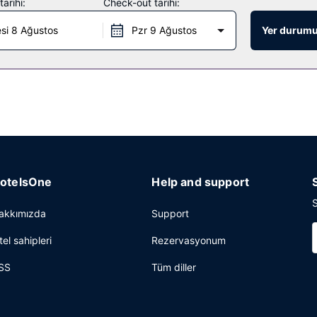
arihi:
Check-out tarihi:
si 8 Ağustos
Pzr 9 Ağustos
Yer durumu
al; otelin restoranı misafirlere içecek servisi yapılan bar/oturma sal
çık büfe kahvaltı servisi yapılmaktadır.
isi, 24 saat açık resepsiyon ve birden fazla dil bilen personel mevcutt
otelsOne
Help and support
S
akkımızda
Support
tel sahipleri
Rezervasyonum
SS
Tüm diller