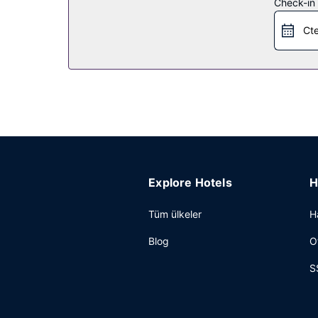
Check-in t
Restoran
Cte
İtalyan mutfağı sevenler için ETC. Osteria Bar ide
Misafirlere her gün 7 ve 10.30 arasında ücretsiz a
Diğer güzellikler
Misafirler için kuru temizleme/çamaşır yıkama serv
servisi 24 saat ücretli olarak hizmet vermektedir.
Explore Hotels
H
Tüm ülkeler
H
Blog
O
S