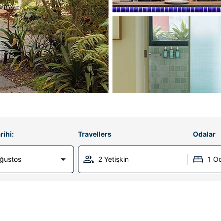
rihi:
Travellers
Odalar
Ağustos
2 Yetişkin
1 O