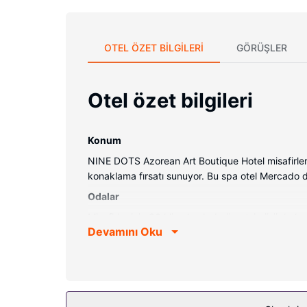
OTEL ÖZET BILGILERI
GÖRÜŞLER
Otel özet bilgileri
Konum
NINE DOTS Azorean Art Boutique Hotel misafirle
konaklama fırsatı sunuyor. Bu spa otel Mercado d
Odalar
Misafirler için 36 klimalı odada ücretsiz ürünlerle
Devamını Oku
televizyon ve ücretsiz kablosuz internet vardır. Ö
saklamaya uygun emanet kasası, masa ve telefon il
Otelin güzelliği
Spada misafirlerimize masaj, vücut bakımı ve yüz 
kablosuz İnternet ve danışma (concierge) hizmetl