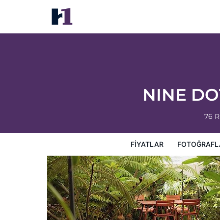
NINE DOTS Azorean Art Boutique Hotel
Fiyatlar
Fotoğraflar
Görüşler
Harita
Otel Özellik
NINE DOT
76 R
FIYATLAR
FOTOĞRAFL