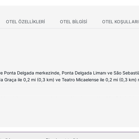
OTEL ÖZELLIKLERI
OTEL BILGISI
OTEL KOŞULLARI
re Ponta Delgada merkezinde, Ponta Delgada Limanı ve São Sebastião
a Graça ile 0,2 mi (0,3 km) ve Teatro Micaelense ile 0,2 mi (0,3 km)
 dolu minibar ve espresso kahve makinesi mevcuttur. Misafirlerin iyi vak
zel banyo, duş kabini, geniş duş başlıkları ve saç kurutma makinesi va
e ücretsiz şehir içi telefon görüşmesi imkânlar ve kolaylıklar sunulm
bakımı hizmeti sunulmaktadır. Misafirlerimiz için kapalı havuz ve bu
eri sunulmaktadır.