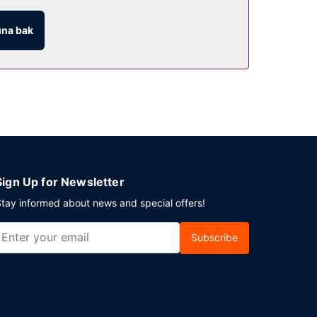
na bak
onu ve bahçe manzarasıyla dikkat çekiyor.
ur. Misafirler için gidiş-dönüş havaalanı transfer
Sign Up for Newsletter
tay informed about news and special offers!
Subscribe