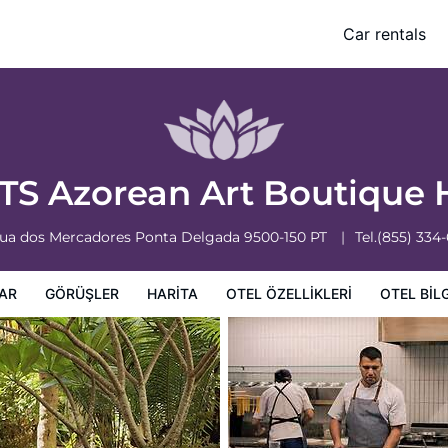
Car rentals
leri
Otel bilgileri
Otel Koşulları
S Azorean Art Boutique 
ua dos Mercadores
Ponta Delgada
9500-150
PT
Tel.
(855) 334
AR
GÖRÜŞLER
HARITA
OTEL ÖZELLIKLERI
OTEL BILG