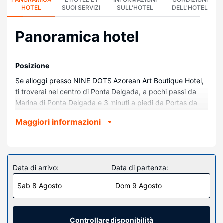
HOTEL
SUOI SERVIZI
SULL'HOTEL
DELL'HOTEL
Panoramica hotel
Posizione
Se alloggi presso NINE DOTS Azorean Art Boutique Hotel,
ti troverai nel centro di Ponta Delgada, a pochi passi da
Marina di Ponta Delgada e 3 minuti a piedi da Portas da
Cidade, Ponta Delgada. Questo hotel con spa dista 1,2 km
Maggiori informazioni
da Porto di Ponta Delgada e 18,1 km da Spiaggia Santa
Bárbara.
Camere
Rilassati in una delle 36 camere con aria condizionata della
Data di arrivo:
Data di partenza:
struttura, completa di minibar con snack e bevande
Sab 8 Agosto
Dom 9 Agosto
gratuite e macchina per caffè espresso. La Smart TV da
43 pollici con canali via satellite è l'ideale per concedersi
un po' di svago, mentre il Wi-Fi gratuito ti permette di
restare in contatto con il mondo. Il bagno in camera
Controllare disponibilità