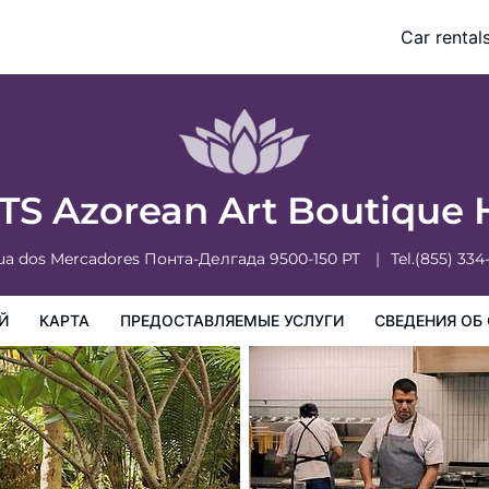
Car rental
доставляемые услуги
Сведения об отеле
Порядок проживан
S Azorean Art Boutique 
ua dos Mercadores
Понта-Делгада
9500-150
PT
Tel.
(855) 334
Й
КАРТА
ПРЕДОСТАВЛЯЕМЫЕ УСЛУГИ
СВЕДЕНИЯ ОБ 