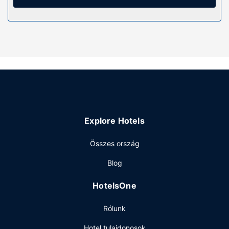
tartozik kávé-/teafőzők, valamint takarítás naponta.
Egyéb felszereltség
Az autóval érkező vendégek számára ingyenes egyéni
parkolás biztosított a helyszínen.
Explore Hotels
Összes ország
Blog
HotelsOne
Rólunk
Hotel tulajdonosok