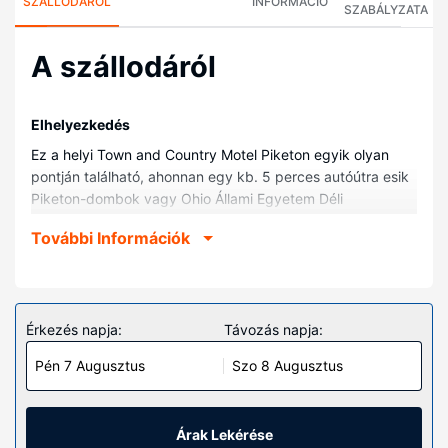
SZÁLLODÁRÓL
INFORMÁCIÓ
SZABÁLYZATA
A szállodáról
Elhelyezkedés
Ez a helyi Town and Country Motel Piketon egyik olyan
pontján található, ahonnan egy kb. 5 perces autóútra esik
Piketon-dombok vagy Ohio Állami Egyetem Déli
Központok. Ez a helyi motel kb. 5,7 km-re található Big
További Információk
Beaver Creek Golf Klub, ill. 6,6 km-re Portsmouthi
gázdiffúziós erőmű helyszíneitől.
Szobák
A szálláshely valamennyi szobája légkondicionált (15),
Érkezés napja:
Távozás napja:
továbbá valamennyi szobában található teakonyhák,
Pén 7 Augusztus
Szo 8 Augusztus
hűtőszekrény és mikrohullámú sütők. Ingyenes vezeték
nélküli internet-hozzáférés és a televíziókon nézhető
kábelcsatornák kínálata mind a vendégek kikapcsolódását
szolgálja. A kényelmi felszerelések és szolgáltatások közé
Árak Lekérése