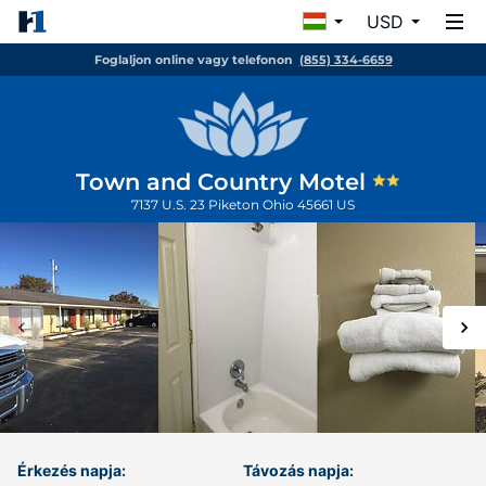
USD
Foglaljon online vagy telefonon
(855) 334-6659
Town and Country Motel
7137 U.S. 23
Piketon
Ohio
45661
US
Érkezés napja:
Távozás napja: