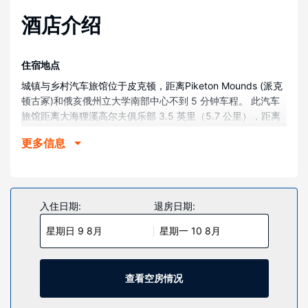
酒店介绍
住宿地点
城镇与乡村汽车旅馆位于皮克顿，距离Piketon Mounds (派克
顿古冢)和俄亥俄州立大学南部中心不到 5 分钟车程。 此汽车
旅馆距离大海狸溪高尔夫俱乐部 3.5 英里（5.7 公里），距离
Portsmouth Gaseous Diffusion Plant (朴茨茅斯气体扩散厂)
更多信息
4.1 英里（6.6 公里）。
客房
15 间空调客房提供备有冰箱和微波炉的简易厨房；您定能在旅
途中找到家的舒适。提供免费无线网络，方便您与朋友保持联
入住日期:
退房日期:
系；有线频道可满足您的娱乐需求。便利设施包括茶具/咖啡用
星期日 9 8月
星期一 10 8月
具，而且每天提供客房服务
其他设施
酒店提供免费自助停车。
查看空房情况