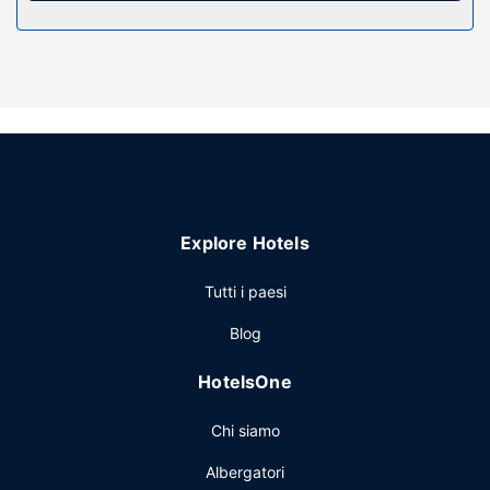
Altre attrattive
Il un parcheggio gratuito è disponibile in loco.
Explore Hotels
Tutti i paesi
Blog
HotelsOne
Chi siamo
Albergatori