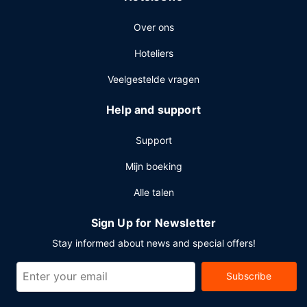
Plan je een evenement in Philadelphia? Kies voor dit hotel
Over ons
met 6422 vierkante meter aan ruimte, waaronder een
conferentieruimte en 22 vergaderruimtes. Ter plaatse heb
Hoteliers
je parkeerplaatsen.
Veelgestelde vragen
Help and support
Support
Mijn boeking
Alle talen
Sign Up for Newsletter
Stay informed about news and special offers!
Subscribe