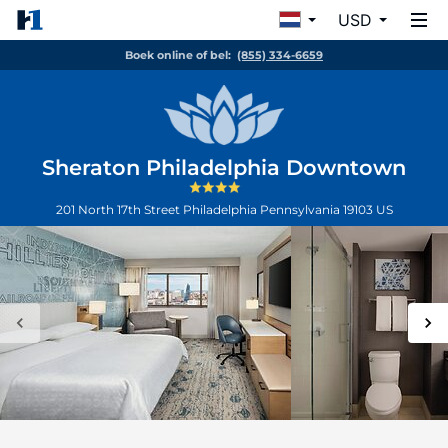
USD
Boek online of bel:
(855) 334-6659
Sheraton Philadelphia Downtown
201 North 17th Street
Philadelphia
Pennsylvania
19103
US