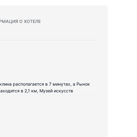
РМАЦИЯ О ХОТЕЛЕ
клина располагается в 7 минутах, а Рынок
ходится в 2,1 км, Музей искусств
ный ортопедический матрас и постельное
зволит всегда оставаться на связи, а
 принадлежности и фен.