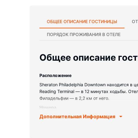
ОБЩЕЕ ОПИСАНИЕ ГОСТИНИЦЫ
ОТ
ПОРЯДОК ПРОЖИВАНИЯ В ОТЕЛЕ
Общее описание гос
Pасположение
Sheraton Philadelphia Downtown находится в
Reading Terminal — в 12 минутах ходьбы. От
Филадельфии — в 2,2 км от него.
Номера
Дополнительная Информация
Почувствуйте себя как дома в одном из 756
белье высшего качества сделают ваш сон бол
кабельное телевидение не даст скучать. Со