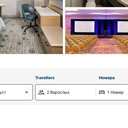
Travellers
Номера
уст
2 Взрослых
1 Номер