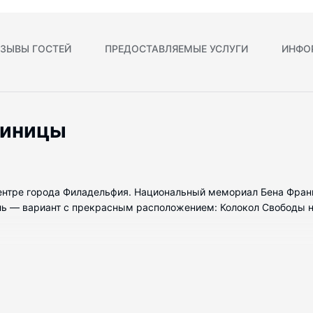
ЗЫВЫ ГОСТЕЙ
ПРЕДОСТАВЛЯЕМЫЕ УСЛУГИ
ИНФО
тиницы
 центре города Филадельфия. Национальный мемориал Бена Фран
ель — вариант с прекрасным расположением: Колокол Свободы на
 номеров, где установлены плоскоэкранные телевизоры. Пружин
ее комфортным. Бесплатный беспроводной доступ к интернету по
бственные ванные комнаты предоставляют бесплатные туалетные