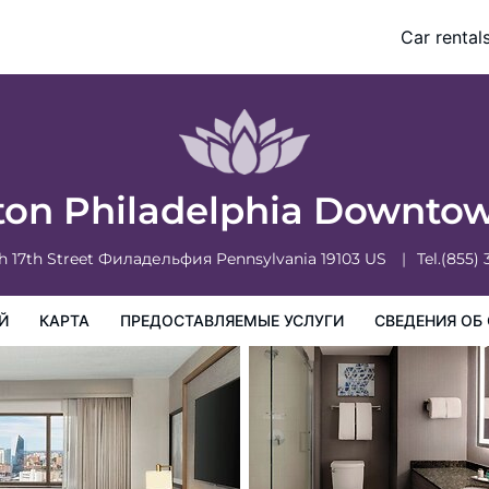
Car rental
доставляемые услуги
Сведения об отеле
Порядок проживан
ton Philadelphia Downto
h 17th Street
Филадельфия
Pennsylvania
19103
US
Tel.
(855)
Й
КАРТА
ПРЕДОСТАВЛЯЕМЫЕ УСЛУГИ
СВЕДЕНИЯ ОБ 