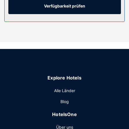
kostenlose Toilettenartikel und Haartrockner verfügen.
Verfügbarkeit prüfen
Ausstattung der Anlage
Kostenloses WLAN, ein Concierge-Service und ein
Souvenirladen/Kiosk sind verfügbar. Dieses Hotel bietet
auch ein Hochzeitsservice, ein Fernseher im öffentlichen
Bereich und ein Ballsaal.
Restaurant
Deinen Durst kannst du an der Bar/Lounge stillen. Gegen
Gebühr wird täglich von 06:00 Uhr bis 11:00 Uhr ein
Frühstücksbuffet angeboten.
Explore Hotels
Sonstige Einrichtungen
Zum Angebot gehören ein Businesscenter, kostenlose
Alle Länder
Zeitungen in der Lobby und ein Textilreinigungsservice.
Blog
Wenn du eine Veranstaltung in Philadelphia planst, ist
dieses Hotel eine gute Wahl, denn zu den 69130
HotelsOne
Quadratfuß (6422 Quadratmeter) großen
Veranstaltungsräumlichkeiten zählen Konferenzfläche und
Über uns
22 Tagungsräume. Vor Ort gibt es Folgendes: Parken ohne