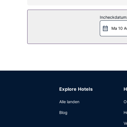
Incheckdatum
Ma 10 A
Explore Hotels
H
Alle landen
O
Blog
H
V