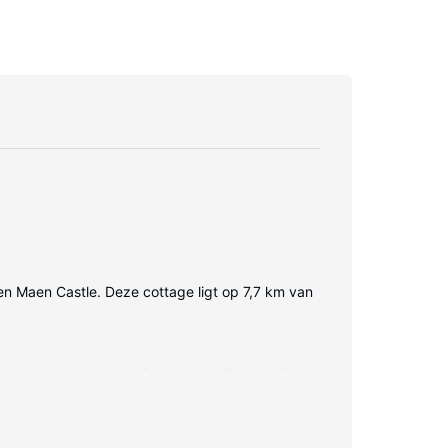
e en Maen Castle. Deze cottage ligt op 7,7 km van
 en een vaatwasser. Er is gratis wifi beschikbaar