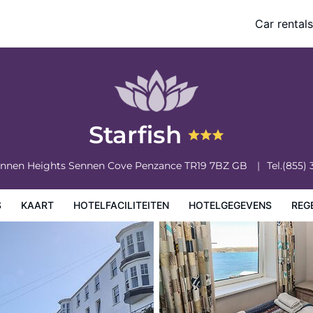
Car rentals
vens
Regels van het hotel
Starfish
Sennen Heights Sennen Cove
Penzance
TR19 7BZ
GB
Tel.
(855)
S
KAART
HOTELFACILITEITEN
HOTELGEGEVENS
REG