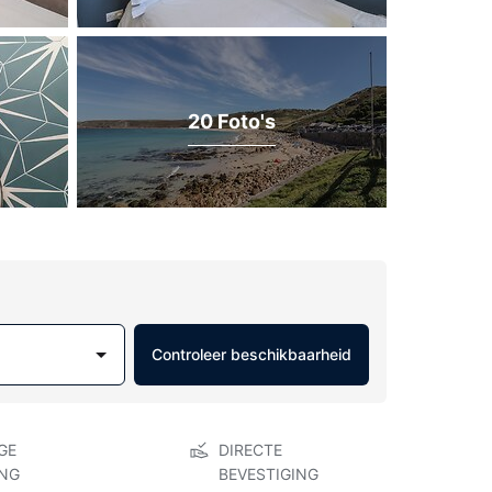
20 Foto's
Controleer beschikbaarheid
GE
DIRECTE
NG
BEVESTIGING