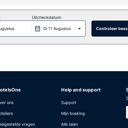
:
Uitcheckdatum:
ugustus
Di 11 Augustus
Controleer besc
otelsOne
Help and support
S
ver ons
Support
oteliers
Mijn boeking
eelgestelde vragen
Alle talen