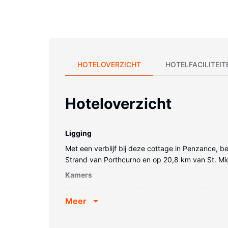
HOTELOVERZICHT
HOTELFACILITEIT
Hoteloverzicht
Ligging
Met een verblijf bij deze cottage in Penzance, be
Strand van Porthcurno en op 20,8 km van St. Mi
Kamers
Maak het je gemakkelijk in deze cottage die indi
Meer
om verbonden te blijven.