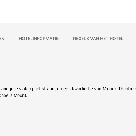
EN
HOTELINFORMATIE
REGELS VAN HET HOTEL
vind je je vlak bij het strand, op een kwartiertje van Minack Theatr
chael's Mount.
vidueel gedecoreerd is en beschikt over een keuken met een koelkast