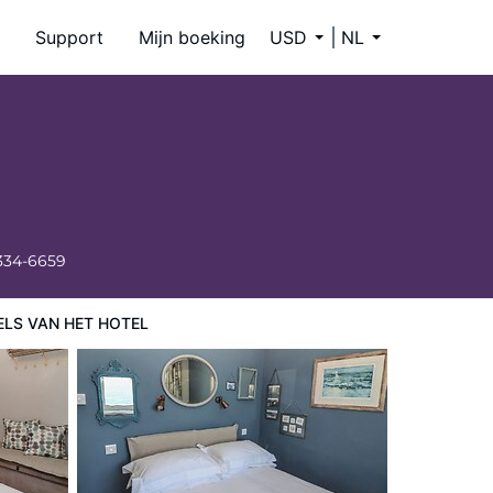
Support
Mijn boeking
USD
NL
 334-6659
ELS VAN HET HOTEL