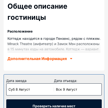
Общее описание
гостиницы
Pасположение
Коттедж находится в городе Пензенс, рядом с пляжем.
Minack Theatre (амфитеатр) и Замок Мэн расположены
в 15 минутах езды на автомобиле. Коттедж — вариант
с прекрасным расположением: Пляж Порткурно
Дополнительная Информация
находится в 7,7 км, Сент-Майклс-Маунт — в 20,8 км от
него.
Номера
Располагайтесь с комфортом в этом коттедже с
Дата заезда
Дата отъезда:
индивидуальным декорированием. У вас будет кухня с
Суб 8 Август
Вск 9 Август
холодильником и посудомоечной машиной. У вас в
номере будет бесплатный беспроводной доступ к
интернету.
Проверить наличие мест