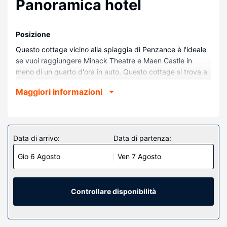
Panoramica hotel
Posizione
Questo cottage vicino alla spiaggia di Penzance è l'ideale
se vuoi raggiungere Minack Theatre e Maen Castle in
meno di un quarto d'ora in auto. Questo cottage si trova a
7,7 km da Porthcurno Beach e 20,8 km da Isola di St.
Maggiori informazioni
Michael's Mount.
Camere
Questo cottage con stile personalizzato vanta una cucina
con un frigorifero e una lavastoviglie. In camera potrai
Data di arrivo:
Data di partenza:
usufruire di il Wi-Fi gratuito.
Gio 6 Agosto
Ven 7 Agosto
Controllare disponibilità