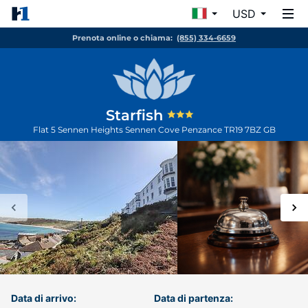
USD
Prenota online o chiama:
(855) 334-6659
Starfish
Flat 5 Sennen Heights Sennen Cove
Penzance
TR19 7BZ
GB
Data di arrivo:
Data di partenza: