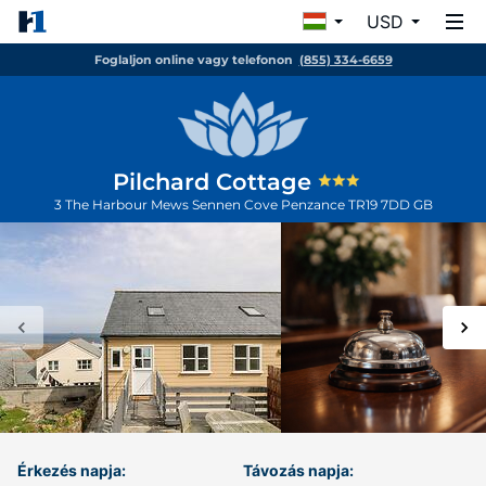
USD
Foglaljon online vagy telefonon
(855) 334-6659
Pilchard Cottage
3 The Harbour Mews Sennen Cove
Penzance
TR19 7DD
GB
Érkezés napja:
Távozás napja: