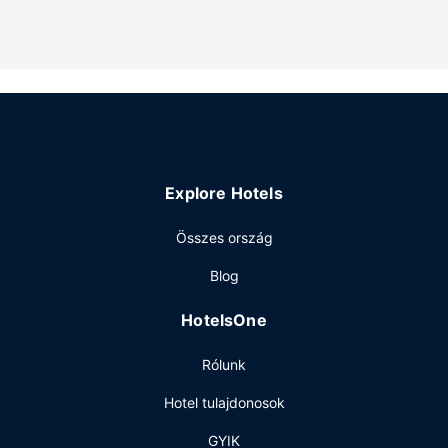
Az ingatlanhoz tartozó felszereltség
Hogy tejesen ellazuljon és kikapcsoljon, gyönyörködjön
a(z) terasz és a(z) kert nyújtotta kilátásban. Az egyéb
szolgáltatások és létesítmények közé tartozik a(z)
ingyenes wifihozzáférés.
Egyéb felszereltség
Az autóval érkező vendégek számára ingyenes egyéni
Explore Hotels
parkolás biztosított a helyszínen.
Összes ország
Blog
HotelsOne
Rólunk
Hotel tulajdonosok
GYIK