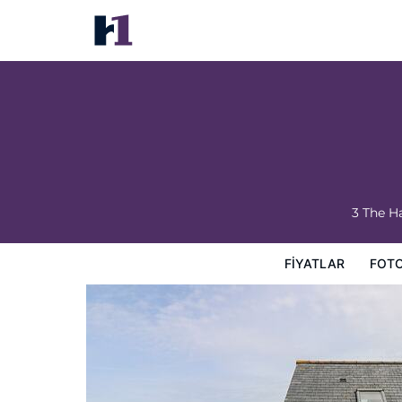
Pilchard Cottage
Fiyatlar
Fotoğraflar
Harita
Otel Özellikleri
Otel b
3 The H
FIYATLAR
FOT