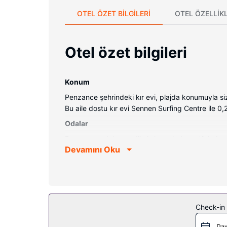
OTEL ÖZET BILGILERI
OTEL ÖZELLIKL
Otel özet bilgileri
Konum
Penzance şehrindeki kır evi, plajda konumuyla si
Bu aile dostu kır evi Sennen Surfing Centre ile 0
Odalar
Bu ayrı ayrı dekore edilmiş kır evinde mutfak, buz
Devamını Oku
için elektrikli su ısıtıcıları ve çamaşır makinesi su
Otelin güzelliği
Zemin katta teras ve bahçe ile manzaranın tadını 
Diğer güzellikler
Check-in t
Ücretsiz otopark vardır.
Pzr