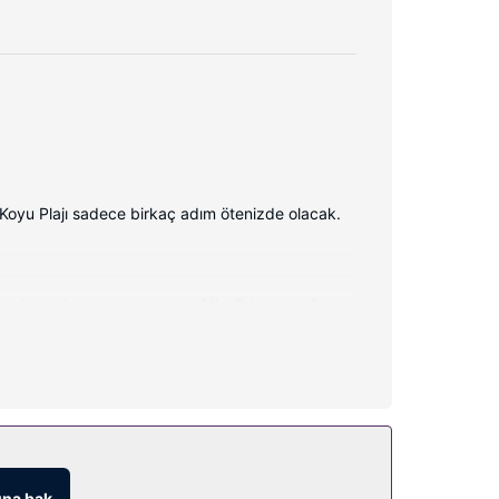
 Koyu Plajı sadece birkaç adım ötenizde olacak.
kablosuz internet sunuluyor. Misafirlerin konforu
 yararlanın.
na bak