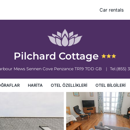
Car rentals
ilgileri
Otel Koşulları
Pilchard Cottage
arbour Mews Sennen Cove
Penzance
TR19 7DD
GB
Tel.
(855) 
OĞRAFLAR
HARITA
OTEL ÖZELLIKLERI
OTEL BILGILERI