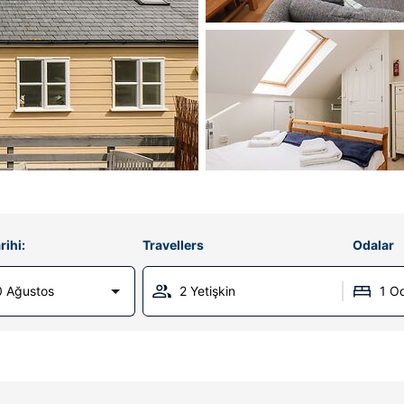
rihi:
Travellers
Odalar
0 Ağustos
2 Yetişkin
1 O