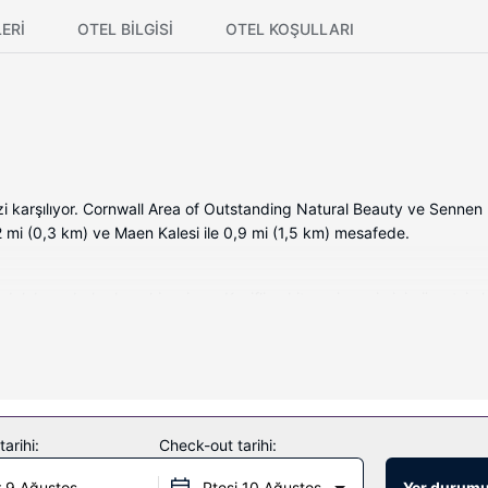
ERI
OTEL BILGISI
OTEL KOŞULLARI
zi karşılıyor. Cornwall Area of Outstanding Natural Beauty ve Sennen
,2 mi (0,3 km) ve Maen Kalesi ile 0,9 mi (1,5 km) mesafede.
dolabı ve bulaşık makinesi var. Keyifli vakit geçirmeniz için ücretsiz 
nulmaktadır.
çıkartın ve ücretsiz kablosuz İnternet gibi imkânlardan/kolaylıklardan
arihi:
Check-out tarihi:
 9 Ağustos
Ptesi 10 Ağustos
Yer durumu