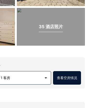
35 酒店照片
房
1 客房
查看空房情况