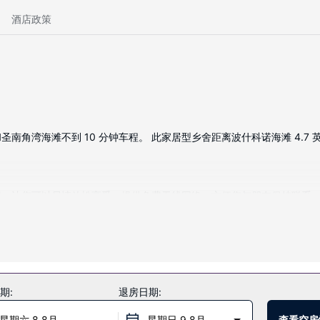
酒店政策
湾海滩不到 10 分钟车程。 此家居型乡舍距离波什科诺海滩 4.7 英里
房，让您可以尽情放松享受。提供免费无线网络，方便您与朋友保持联系
服务和设施。
期:
退房日期:
星期六 8 8月
星期日 9 8月
查看空房