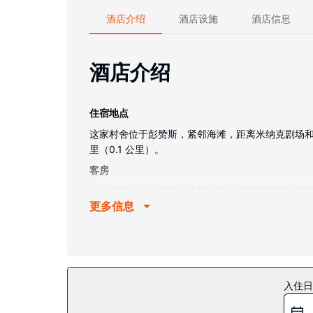
酒店介绍
酒店设施
酒店信息
酒店介绍
住宿地点
这家村舍位于彭赞斯，紧邻海滩，距离米纳克剧场和圣南角
里（0.1 公里）。
客房
这个有着特色装修的乡舍配备带冰箱和洗碗机的厨
更多信息
物业设施
您可到露台和花园欣赏美景，还可利用免费 WiFi等
其他设施
酒店提供免费自助停车。
入住日