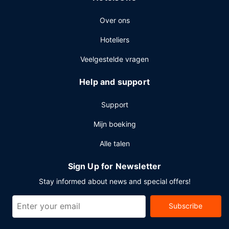
10.30 uur.
Overige voorzieningen
Over ons
Enkele van de voorzieningen zijn een
Hoteliers
stomerij/wasserijservice, een 24-uurs receptie en meertalig
personeel. Plan je een evenement in Pattaya? Kies voor dit
Veelgestelde vragen
resort met 988 vierkante meter aan ruimte, waaronder een
conferentieruimte en 8 vergaderruimtes. Ter plaatse heb je
Help and support
gratis parkeerplaatsen.
Support
Mijn boeking
Alle talen
Sign Up for Newsletter
Stay informed about news and special offers!
Subscribe