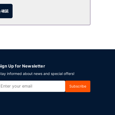
を確認
こともできます。コーヒーショップ / カフェで軽食
ェを毎日 6:30 ～ 10:30 までお召し上がり
ヤでのイベント開催には、このリゾート の会議スペ
にはセルフパーキング (無料) が備わっています。
Sign Up for Newsletter
tay informed about news and special offers!
Subscribe