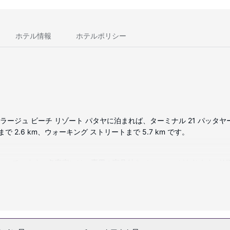
ホテル情報
ホテルポリシー
ラージュ ビーチ リゾート パタヤに泊まれば、ターミナル 21 パッタヤ
2.6 km、ウォーキング ストリートまで 5.7 km です。
備わっています。各客室には、専用の家具付きバルコニーがあります。WiF
メニティ (無料)、ヘアドライヤーが付いています。
ル トリートメントを受けられるスパで贅沢な時間をお過ごしください。
用いただけます。その他の設備としてこのリゾートでは、WiFi (無料)、
は、送迎サービス (有料) をご利用いただけます。