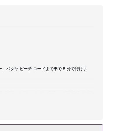
ー、パタヤ ビーチ ロードまで車で 5 分で行けま
i (無料)をお使いいただけるほか、衛星放送の番組
レクリエーション設備として、4 つの屋外プール、
コンシェルジュ サービス、託児サービス (有料)を