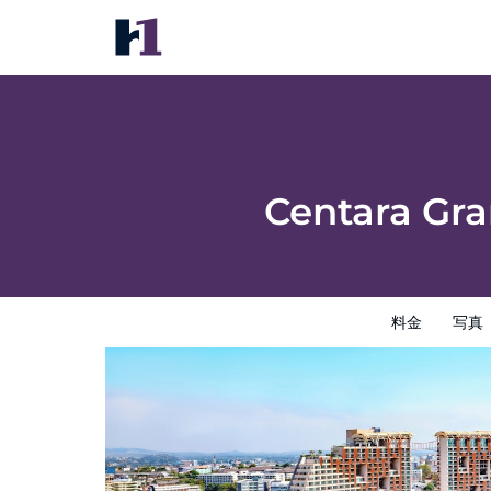
Centara Grand Mirage Beach Resort Patta
料金
写真
レビュー
地図
館内設備
ホテルイン
Centara Gr
料金
写真