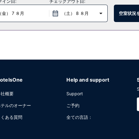
クイン日:
チェックアウト日:
（金） 7 ８月
（土） 8 ８月
空室状況
ランをご利用ください。24 時間対応のルームサービスをご利用いただく
のバー / ラウンジでドリンク片手におくつろぎいただけます。朝食ビュッフ
4 時間対応フロントデスク、多言語サービスをお使いいただけます。パタ
 (10635 平方フィート) のイベント設備をご利用いただけます。敷地内
otelsOne
Help and support
S
会社概要
Support
ホテルのオーナー
ご予約
よくある質問
全ての言語：