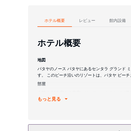
ホテル概要
レビュー
館内設備
ホテル概要
地図
パタヤのノース パタヤにあるセンタラ グランド ミ
す。 このビーチ沿いのリゾートは、パタヤ ビーチまで 
部屋
全部で 555 室ある客室には、スマートテレビが
もっと見る
をご覧いただけます。専用バスルームには、バスア
施設
マッサージ、ボディ トリートメント、フェイシャ
ウォーターパーク (無料)、屋外テニスコートをご利
ご利用いただけます。ショッピングにお出かけの際に