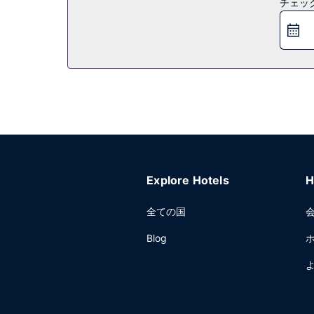
チェッ
レストラン
お食事には、このリゾートにある 3 か所のレスト
もお楽しみいただけます。スイムアップバーや 2 か所
いただけます (有料)。
その他の施設
ドライクリーニング / ランドリー サービス、2
ース、8 室の会議室など総面積 988 平方メートル
Explore Hotels
H
全ての国
Blog