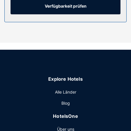
Verfügbarkeit prüfen
Ausstattung der Anlage
Gönn dir einen Besuch des Wellnessbereichs, der
Massagen, Körperbehandlungen und
Gesichtsbehandlungen bietet. Sicher wirst du die
Freizeiteinrichtungen zu schätzen wissen, zu denen
Folgendes gehört: 4 Außenpools, Wasserpark (kostenlos)
und Tennisplätze im Freien. Zu den Highlights, die dieses
Resort bietet, gehören zudem kostenloses WLAN, ein
Concierge-Service und Babysitting (gegen Gebühr). Wenn
du eine ausgiebige Einkaufstour geplant hast, kannst du
den Shuttle (gegen Gebühr) nehmen.
Explore Hotels
Restaurant
Alle Länder
Besuche die Bar im Pool oder eine der 2 Bars/Lounges und
gönn dir ein erfrischendes Getränk. Gegen Gebühr wird
Blog
täglich von 06:30 Uhr bis 10:30 Uhr ein Frühstücksbuffet
angeboten.
HotelsOne
Sonstige Einrichtungen
Über uns
Zum Angebot gehören ein Textilreinigungsservice, eine