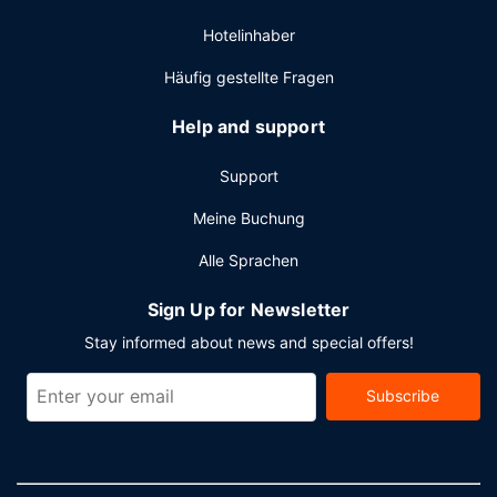
rund um die Uhr besetzte Rezeption und mehrsprachiges
Hotelinhaber
Personal. Wenn du eine Veranstaltung in Pattaya planst, ist
dieses Resort eine gute Wahl, denn zu den 10635
Häufig gestellte Fragen
Quadratfuß (988 Quadratmeter) großen
Veranstaltungsräumlichkeiten zählen Konferenzfläche und
Help and support
8 Tagungsräume. Vor Ort gibt es Folgendes: Parken ohne
Service (kostenlos).
Support
Meine Buchung
Alle Sprachen
Sign Up for Newsletter
Stay informed about news and special offers!
Subscribe