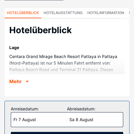
HOTELÜBERBLICK
HOTELAUSSTATTUNG
HOTELINFORMATION
HO
Hotelüberblick
Lage
Centara Grand Mirage Beach Resort Pattaya in Pattaya
(Nord-Pattaya) ist nur 5 Minuten Fahrt entfernt von:
Pattaya Beach Road und Terminal 21 Pattaya. Dieses
Resort in Strandnähe ist 2,6 km von Pattaya Beach und
Mehr
5,7 km von Walking Street entfernt.
Zimmer
Buche einen Aufenthalt in einem der 555 Zimmer mit
Smart-TV. Die Zimmer haben eigene möblierte Balkone. Ein
Anreisedatum:
Abreisedatum:
WLAN-Internetzugang (kostenlos) ist ebenso verfügbar
Fr 7 August
Sa 8 August
wie Satellitenempfang. Es gibt eigene Badezimmer, die
über kostenlose Toilettenartikel und Haartrockner
verfügen.