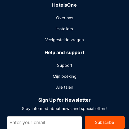
uur tot 11.00 uur.
HotelsOne
Overige voorzieningen
Over ons
Enkele van de voorzieningen zijn een businesscentrum,
een stomerij/wasserijservice en een 24-uurs receptie. Dit
Hoteliers
resort beschikt over 3 vergaderruimtes. Gasten kunnen
tegen betaling gebruikmaken van een shuttleservice
Veelgestelde vragen
van/naar de luchthaven (24 uur per dag beschikbaar) en
vervoer van/naar het busstation.
Help and support
Support
Mijn boeking
Alle talen
Sign Up for Newsletter
Stay informed about news and special offers!
Subscribe