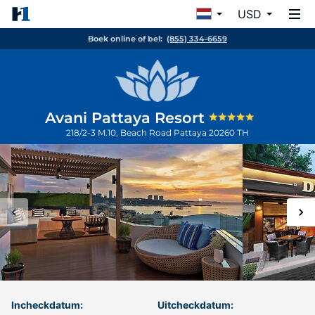
USD
Boek online of bel:
(855) 334-6659
Avani Pattaya Resort
218/2-3 M.10, Beach Road
Pattaya
20260
TH
Incheckdatum:
Uitcheckdatum: