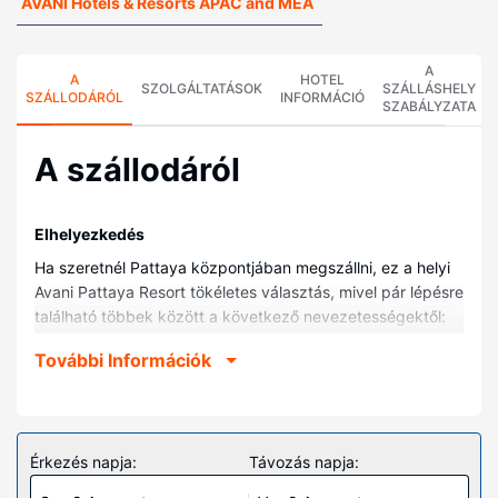
AVANI Hotels & Resorts APAC and MEA
A
A
HOTEL
SZOLGÁLTATÁSOK
SZÁLLÁSHELY
SZÁLLODÁRÓL
INFORMÁCIÓ
SZABÁLYZATA
A szállodáról
Elhelyezkedés
Ha szeretnél Pattaya központjában megszállni, ez a helyi
Avani Pattaya Resort tökéletes választás, mivel pár lépésre
található többek között a következő nevezetességektől:
Royal Garden Plaza bevásárlóközpont és Ripley's Believe
További Információk
It or Not érdekességek múzeuma. Ez a helyi vízparti üdülő
kb. 0,2 km-re található Pattaya sugárút, ill. 0,6 km-re Louis
Tussaud Panoptikuma helyszíneitől.
Szobák
Érkezés napja:
Távozás napja:
Helyezze magát kényelembe a(z) 300 légkondicionált