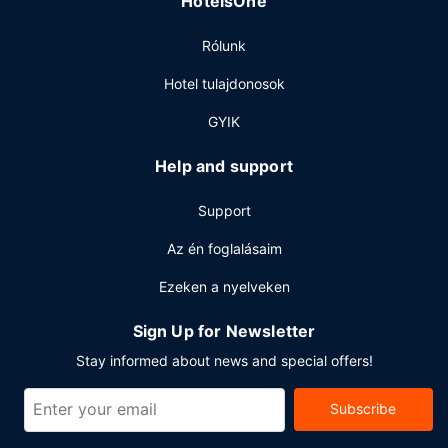
HotelsOne
is biztosít (felár ellenében).
Étterem
Rólunk
Nemzetközi konyha ételei várnak Garden Cafe jóvoltából,
Hotel tulajdonosok
mely egyike a üdülőhely éttermeinek (összesen 4
étterem), de van más megoldás is, ha megéheznél: 24
GYIK
órás szobaszerviz. A kávézó könnyű snackkeket kínál. Ha
egy frissítő italra vágyik, látogasson el a szálláshelyen lévő
Help and support
medence melletti bár, vagy 2 bár/társalgó egyikébe.
Svédasztalos kínálat reggeli felár ellenében elérhető
Support
naponta reggeli 6:00 és 11:00 között.
Az én foglalásaim
Egyéb felszereltség
Ezeken a nyelveken
A szálláshelyen business center,
vegytisztítási/ruhatisztítási szolgáltatások és 24 órában
Sign Up for Newsletter
nyitva tartó recepció is igénybe vehető. A(z) üdülőhely 3
rendezvénytermet kínál különböző események
Stay informed about news and special offers!
lebonyolítására. Felár ellenében retúr reptéri transzfer
(éjjel-nappal) és transzferjárat a buszállomásra vehető
Subscribe
igénybe.