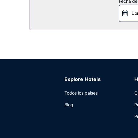
Fecha de
servicio de celebración de bodas. Divertirse nunc
Do
Restaurante
Degusta algo de cocina internacional en Garden C
las 24 horas y una cafetería. Relájate con un ref
a 11:00 con un coste adicional.
Otros servicios
Tendrás un centro de negocios, tintorería y un se
donde celebrar todo tipo de eventos. Pagando u
disponible 24 horas y servicio de transporte a la
Explore Hotels
H
Todos los paises
Q
Blog
P
P