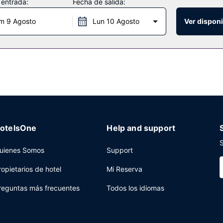
 entrada:
Fecha de salida:
a fue tan fácil, aprovecha el servicio de transporte al parque temáti
m 9 Agosto
Lun 10 Agosto
Ver disponi
afe, uno de los 4 restaurantes de este complejo turístico. El alojami
resco del bar junto a la piscina o de uno de los 2 bares con salón. S
rvicio de recepción las 24 horas a tu disposición. Este complejo turís
n pequeño suplemento podrás aprovechar prestaciones como servicio 
 estación de autobuses.
otelsOne
Help and support
S
uienes Somos
Support
ropietarios de hotel
Mi Reserva
reguntas más frecuentes
Todos los idiomas