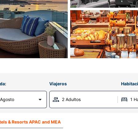
da:
Viajeros
Habitac
 Agosto
2 Adultos
1 H
tels & Resorts APAC and MEA