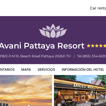
Car renta
nformación del hotel
Condiciones especiales
Avani Pattaya Resort
218/2-3 M.10, Beach Road
Pattaya
20260
TH
Tel.
(855) 334-665
NTARIOS
MAPA
SERVICIOS
INFORMACIÓN DEL HOTEL