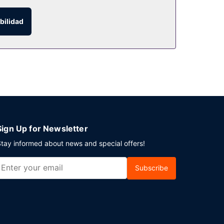
co (de pago).
bilidad
ento también te ofrece servicio de habitaciones
e ofrece un desayuno bufé todos los días de 06:00
tico pone a tu disposición 3 salas de reuniones
de transporte al aeropuerto (ida y vuelta)
Sign Up for Newsletter
tay informed about news and special offers!
Subscribe