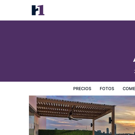
Avani Pattaya Resort
Precios
Fotos
Comentarios
Mapa
Servicios
I
PRECIOS
FOTOS
COME