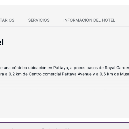
TARIOS
SERVICIOS
INFORMACIÓN DEL HOTEL
l
 de una céntrica ubicación en Pattaya, a pocos pasos de Royal Garden 
ra a 0,2 km de Centro comercial Pattaya Avenue y a 0,6 km de Mus
 de las 300 habitaciones con aire acondicionado, frigorífico y televi
vado con bañera o ducha está provisto de artículos de higiene personal
y teléfono.
tratamientos corporales y tratamientos faciales. Aprovecha las insta
 las 24 horas. Otros servicios de este complejo incluyen conexión a In