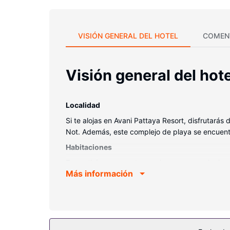
VISIÓN GENERAL DEL HOTEL
COMEN
Visión general del hote
Localidad
Si te alojas en Avani Pattaya Resort, disfrutarás
Not. Además, este complejo de playa se encuent
Habitaciones
Te sentirás como en tu propia casa en cualquiera
Más información
gracias a la la conexión wifi gratis. El baño pri
comodidades, se incluyen caja fuerte, escritorio 
Servicios hotel
Relájate en el spa completo, que ofrece masajes, 
aire libre, un tobogán acuático y gimnasio abierto