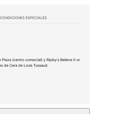
CONDICIONES ESPECIALES
Plaza (centro comercial) y Ripley's Believe It or
eo de Cera de Louis Tussaud.
sión LCD. Mantén el contacto con los tuyos
 gratuitos y secadores de pelo. Entre las
laciones recreativas, que incluyen una piscina al
ternet wifi gratis, servicios de conserjería y