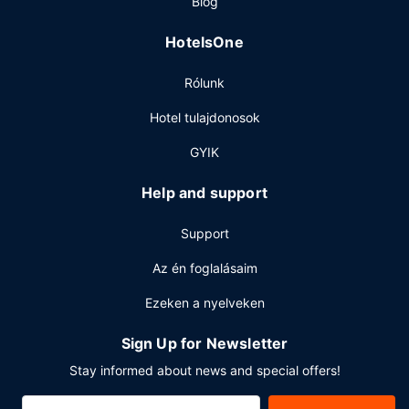
Blog
OKKO Hotels Paris Gare de l'Est vendégei a helyi Cave à
manger ajánlatát élvezhetik. Zárd a napot egy frissítő
HotelsOne
itallal a bár/társalgó kínálatából. Svédasztalos kínálat
reggelit szolgálnak fel hétköznapokon 7:00 és 10:00
Rólunk
között, ill. hétvégente felár ellenében 7:00 és 11:00 között.
Egyéb felszereltség
Hotel tulajdonosok
A szálláshelyen business center, ingyenes újságok és
GYIK
vegytisztítási/ruhatisztítási szolgáltatások is igénybe
vehető.
Help and support
Support
Az én foglalásaim
Ezeken a nyelveken
Sign Up for Newsletter
Stay informed about news and special offers!