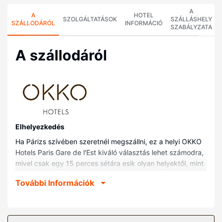
A
A
HOTEL
SZOLGÁLTATÁSOK
SZÁLLÁSHELY
SZÁLLODÁRÓL
INFORMÁCIÓ
SZABÁLYZATA
A szállodáról
Elhelyezkedés
Ha Párizs szívében szeretnél megszállni, ez a helyi OKKO
Hotels Paris Gare de l'Est kiváló választás lehet számodra,
mivel csak egy 15 perces sétára esik olyan helyektől, mint
pl. Saint-Martin-csatorna vagy Place de la République. Ez
További Információk
a helyi hotel kb. 3,1 km-re található Palais Garnier
(operaház), ill. 3,4 km-re Notre-Dame-székesegyház
helyszíneitől.
Szobák