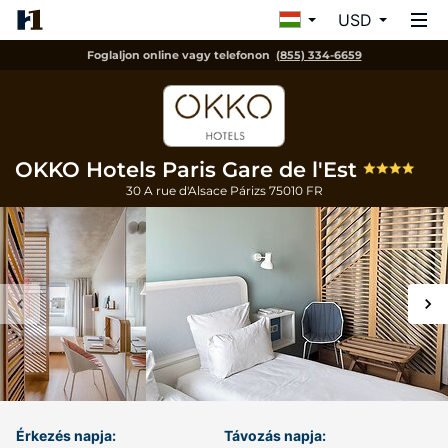
USD
Foglaljon online vagy telefonon
(855) 334-6659
OKKO Hotels Paris Gare de l'Est
30 A rue d'Alsace
Párizs
75010
FR
Érkezés napja:
Távozás napja: