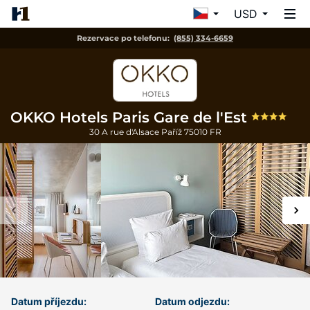
USD
Rezervace po telefonu:
(855) 334-6659
OKKO Hotels Paris Gare de l'Est
30 A rue d'Alsace
Paříž
75010
FR
Datum příjezdu:
Datum odjezdu: