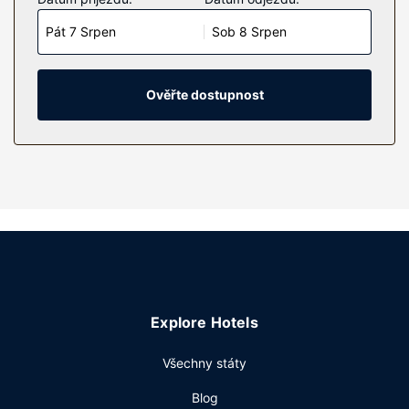
prošívané přikrývky z prachového peří a exkluzivní ložní
Pát 7 Srpen
Sob 8 Srpen
prádlo. Bezdrátový internet zdarma vám zajistí spojení se
světem a televize, která nabízí satelitní kanály, dobrou
zábavu. Částečně otevřené koupelny nabízí vybavení,
jehož součástí jsou sprcha, připevněná sprcha a toaletní
Ověřte dostupnost
potřeby zdarma.
Vybavení nemovitosti
Můžete využít širokou nabídku rekreačních zařízení, mezi
něž patří mimo jiné sauna a fitness centrum. Součástí
vybavení jsou také bezdrátový internet zdarma, rozšířené
recepční služby a společenský sál.
Restaurace
OKKO Hotels Paris Gare de l'Est zve hosty ke stolování v
restauraci Cave à manger. Chcete-li svůj rušný den
Explore Hotels
zakončit u svého oblíbeného nápoje, navštivte
bar/salonek. Za malý příplatek budete zváni na bufetovou
Všechny státy
snídani, která se podává ve všední dny od 7:00 do 10:00
a o víkendu od 7:00 do 11:00.
Blog