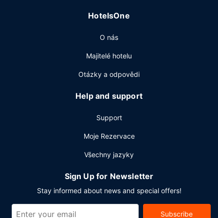
Další vybavení
HotelsOne
Hostům jsou k dispozici business centrum, zapůjčení novin
ve vestibulu a čistírna oděvů.
O nás
Majitelé hotelu
Otázky a odpovědi
Help and support
Support
Moje Rezervace
Všechny jazyky
Sign Up for Newsletter
Stay informed about news and special offers!
Subscribe