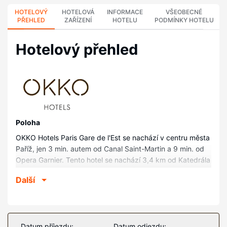
HOTELOVÝ
HOTELOVÁ
INFORMACE
VŠEOBECNÉ
PŘEHLED
ZAŘÍZENÍ
HOTELU
PODMÍNKY HOTELU
Hotelový přehled
Poloha
OKKO Hotels Paris Gare de l'Est se nachází v centru města
Paříž, jen 3 min. autem od Canal Saint-Martin a 9 min. od
Opera Garnier. Tento hotel se nachází 3,4 km od Katedrála
Notre-Dame a 4,4 km od Champs-Élysées.
Další
Pokoje
V jednom z 170 pokojů s osobitou výzdobou, k jejichž
vybavení patří espressovač a televize s plochou
obrazovkou, se budete cítit jako doma. Na posteli najdete
Datum příjezdu:
Datum odjezdu: