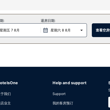
施包括免费 WiFi、礼宾服务和宴会厅。
anger享用美味餐饮。在忙碌的一天后，不妨去酒吧/酒廊轻松一下。自助式早
期:
退房日期:
星期五 7 8月
星期六 8 8月
查看空房
/洗衣服务。
otelsOne
Help and support
S
关于我们
Support
酒店业主
我的客房预订