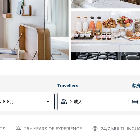
Travellers
客
 8 8月
2 成人
TS
25+ YEARS OF EXPERIENCE
24/7 MULTILINGU