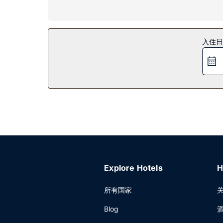
您可享受桑拿和健身中心等度假设施。此酒店的其他设
餐厅
您可以去服务巴黎东站奥科酒店住客的Cave à m
入住日
10:00，周末 07:00 至 11:00。
其他设施
特色服务/设施包括商务中心、大堂免费报纸和干洗
Explore Hotels
H
所有国家
Blog