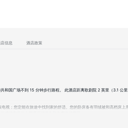
酒店信息
酒店政策
广场不到 15 分钟步行路程。 此酒店距离歌剧院 2 英里（3.1 公里），
和平板电视；您定能在旅途中找到家的舒适。您的卧床备有羽绒被和高档床
开放式浴室提供大花洒淋浴喷头和免费洗浴用品。