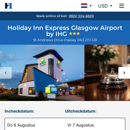
USD
Boek online of bel:
(855) 334-6659
Holiday Inn Express Glasgow Airport
by IHG
St Andrews Drive
Paisley
PA3 2TJ
GB
Incheckdatum:
Uitcheckdatum:
Do 6 Augustus
Vr 7 Augustus