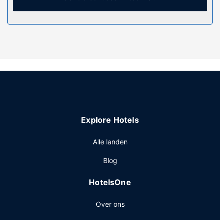
Algemene voorziening
Maak gebruik van handige voorzieningen zoals gratis wifi,
een televisie in de gemeenschappelijke ruimte en een
automaat.
Restaurant
Gasten van Holiday Inn Express Glasgow Airport by IHG
kunnen genieten van een deugddoende maaltijd bij Great
Room. Sluit je dag af met een drankje in een bar/lounge.
Dagelijks kun je van 06.00 uur tot 10.00 uur genieten van
Explore Hotels
een gratis ontbijtbuffet.
Overige voorzieningen
Alle landen
Enkele van de voorzieningen zijn een snelle
Blog
uitcheckservice, een 24-uurs receptie en een
bagageopslagruimte. Ter plaatse heb je parkeerplaatsen.
HotelsOne
Over ons