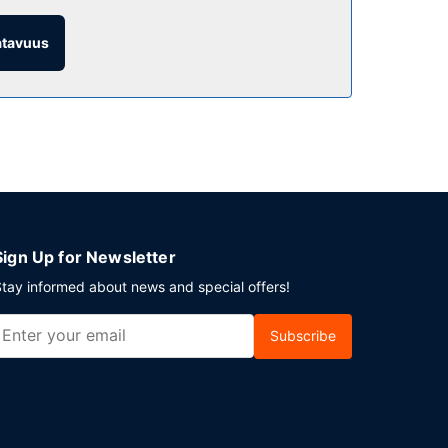
iainen tarjoillaan päivittäin klo 6.00–10.00.
atavuus
ihin kuuluu maksullinen omatoiminen pysäköinti.
Sign Up for Newsletter
tay informed about news and special offers!
Subscribe