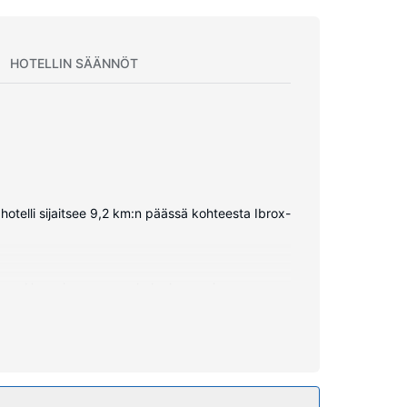
HOTELLIN SÄÄNNÖT
otelli sijaitsee 9,2 km:n päässä kohteesta Ibrox-
kkoon. Huoneissa on oma kylpyhuone, ja sen
öytä ja kahvin-/vedenkeitin.