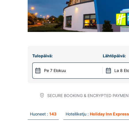
Tulopäivä:
Lähtöpäivä:
Pe 7 Elokuu
La 8 El
SECURE BOOKING & ENCRYPTED PAYMEN
Huoneet :
143
Hotelliketju :
Holiday Inn Express