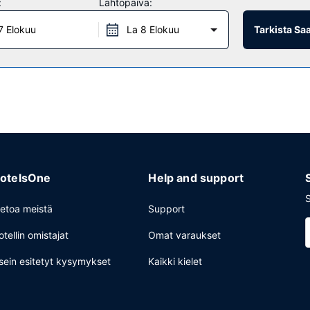
:
Lähtöpäivä:
äätä päiväsi nauttimalla muutama drinkki baarissa. Ilmainen buffetaam
7 Elokuu
La 8 Elokuu
Tarkista Sa
 vuorokauden auki oleva vastaanotto ja matkatavarasäilytys. Palvelu
otelsOne
Help and support
S
ietoa meistä
Support
otellin omistajat
Omat varaukset
sein esitetyt kysymykset
Kaikki kielet