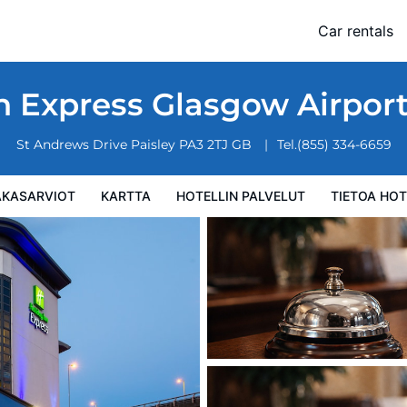
HG
Car rentals
 palvelut
Tietoa hotellista
Hotellin säännöt
n Express Glasgow Airpor
St Andrews Drive
Paisley
PA3 2TJ
GB
Tel.
(855) 334-6659
AKASARVIOT
KARTTA
HOTELLIN PALVELUT
TIETOA HOT