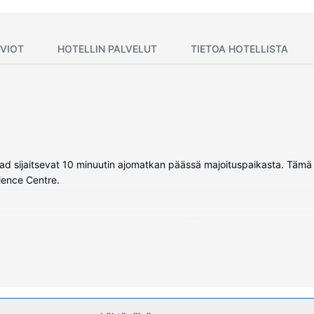
VIOT
HOTELLIN PALVELUT
TIETOA HOTELLISTA
d sijaitsevat 10 minuutin ajomatkan päässä majoituspaikasta. Tämä h
ience Centre.
levisio. Ilmainen langaton internetyhteys pitää sinut yhteydessä ver
eet ja hiustenkuivaaja. Huone siivotaan päivittäin. Huoneissa on työp
on internetyhteys, televisio yleisissä tiloissa ja myyntiautomaatti.