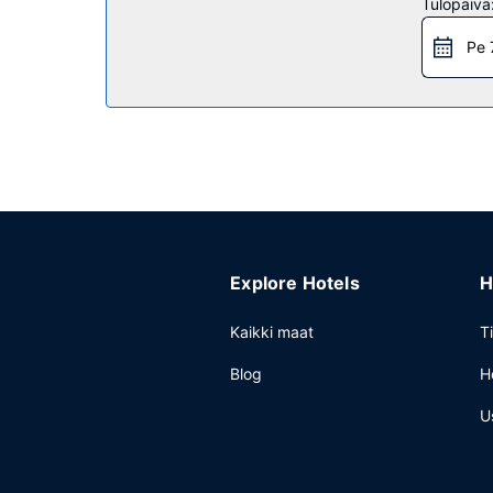
Tulopäivä
Great Room palvelee majoituspaikan asiakkaita. P
Muut mukavuudet
Pe 
Käytössäsi on express-uloskirjautuminen, ympäri
Explore Hotels
H
Kaikki maat
T
Blog
H
U