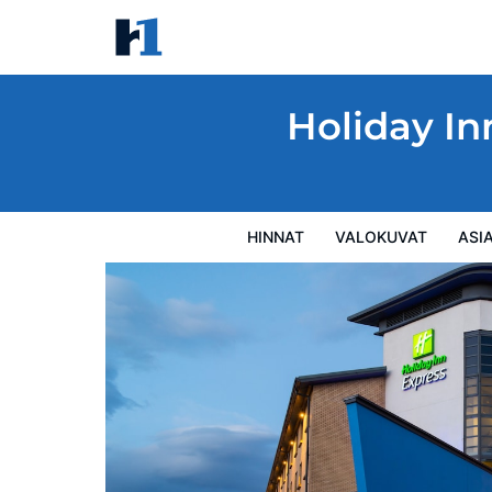
Holiday Inn Express Glasgow Airport by I
Hinnat
Valokuvat
Asiakasarviot
Kartta
Hotellin
Holiday In
HINNAT
VALOKUVAT
ASI