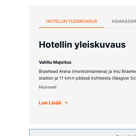
HOTELLIN YLEISKUVAUS
ASIAKASAR
Hotellin yleiskuvaus
Valittu Majoitus
Braehead Arena (monitoimiareena) ja intu Braehea
stadion ja 11 km:n päässä kohteesta Glasgow Sc
Huoneet
Kaikissa 143 huoneessa on ilmastointi ja taulute
Lue Lisää
varusteluun kuuluu suihku, ilmaiset hygieniatuott
Kiinteistön miellyttävyys
Seuraavat palvelut ovat saatavilla: ilmainen langat
Ravintola