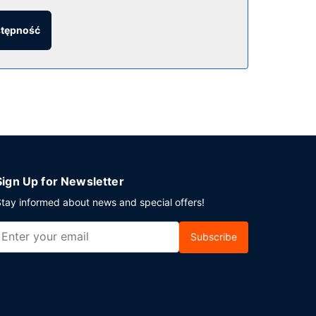
aksuj się po całym dniu w barze/salonie
stępność
nia na miejscu to samodzielne parkowanie (za
Sign Up for Newsletter
tay informed about news and special offers!
Subscribe