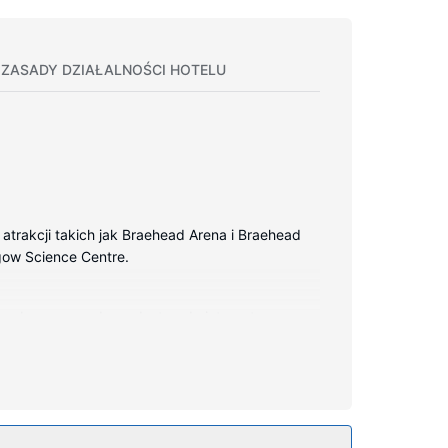
ZASADY DZIAŁALNOŚCI HOTELU
trakcji takich jak Braehead Arena i Braehead
sgow Science Centre.
atny bezprzewodowy dostęp do internetu
 do włosów. Udogodnienia obejmują biurka i