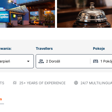
wania:
Travellers
Pokoje
erpień
2 Dorośli
1 Pokó
TS
25+ YEARS OF EXPERIENCE
24/7 MULTILINGU
ss