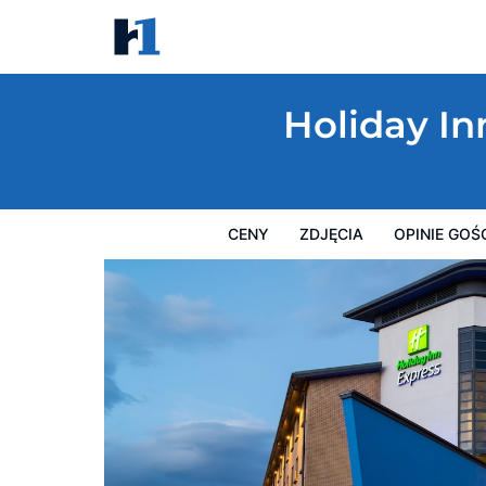
Holiday Inn Express Glasgow Airport by I
Ceny
Zdjęcia
Opinie Gości
Mapę
Usługi Hotel
Holiday In
CENY
ZDJĘCIA
OPINIE GOŚ