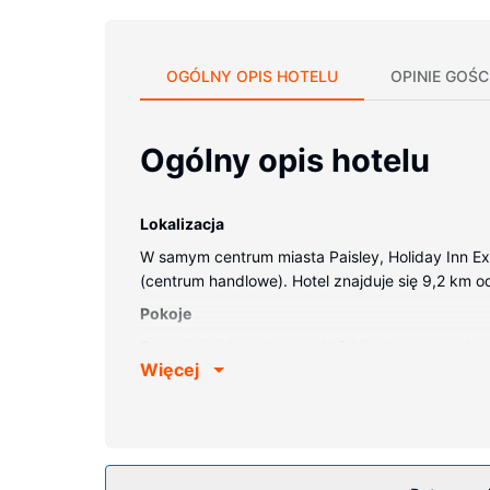
OGÓLNY OPIS HOTELU
OPINIE GOŚC
Ogólny opis hotelu
Lokalizacja
W samym centrum miasta Paisley, Holiday Inn Ex
(centrum handlowe). Hotel znajduje się 9,2 km od
Pokoje
Poczuj się jak w domu w 143 klimatyzowanych p
Więcej
zapewni łączność ze światem. Prywatna łazienka
zestawy do parzenia kawy i herbaty oraz sprząt
Udogodnienia w obiekcie
Dostępne udogodnienia to bezpłatny bezprzewod