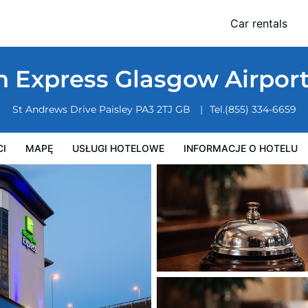
HG
Car rentals
owe
Informacje o hotelu
Zasady działalności hotelu
n Express Glasgow Airpor
St Andrews Drive
Paisley
PA3 2TJ
GB
Tel.
(855) 334-6659
CI
MAPĘ
USŁUGI HOTELOWE
INFORMACJE O HOTELU