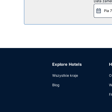
Restauracja
Data zame
Goście obiektu Holiday Inn Express Glasgow Airp
Pia 7
klubowym. Hotel oferuje bezpłatne śniadanie w f
Pozostałe udogodnienia
Udogodnienia biznesowe to ekspresowe wymeldo
opłatą).
Explore Hotels
H
Wszystkie kraje
O
Blog
W
F