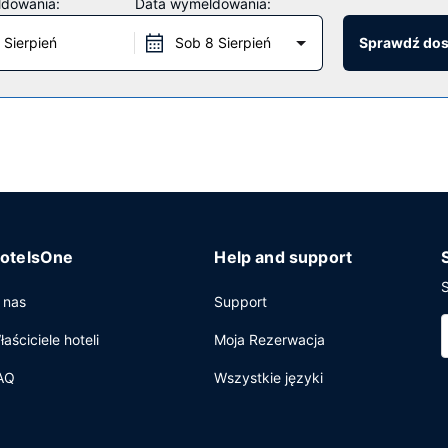
ldowania:
Data wymeldowania:
ort by IHG mogą zjeść pyszny posiłek w restauracji Great Room. Zrel
 Sierpień
Sob 8 Sierpień
Sprawdź do
ormie bufetu codziennie od 6 do 10.
wanie, recepcja całodobowa oraz przechowalnia bagażu. Udogodnie
otelsOne
Help and support
S
 nas
Support
łaściciele hoteli
Moja Rezerwacja
AQ
Wszystkie języki