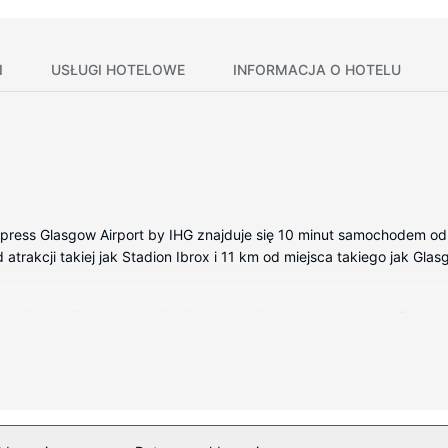
I
USŁUGI HOTELOWE
INFORMACJA O HOTELU
press Glasgow Airport by IHG znajduje się 10 minut samochodem od a
 atrakcji takiej jak Stadion Ibrox i 11 km od miejsca takiego jak Gla
okojach, których wyposażenie to telewizor płaskoekranowy. Bezpł
 — wyposażenie: prysznic, bezpłatne przybory toaletowe i suszarki
anie codziennie.
owy dostęp do internetu, telewizor w holu oraz automat.