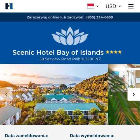
USD
Zarezerwuj online lub zadzwoń:
(855) 334-6659
Scenic Hotel Bay of Islands
58 Seaview Road
Paihia
0200
NZ
Data zameldowania:
Data wymeldowania: