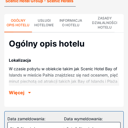
Scenic Hotel Group - Scenic Hotels
ZASADY
OGÓLNY
USŁUGI
INFORMACJA
DZIAŁALNOŚCI
OPIS HOTELU
HOTELOWE
O HOTELU
HOTELU
Ogólny opis hotelu
Lokalizacja
W czasie pobytu w obiekcie takim jak Scenic Hotel Bay of
Islands w mieście Paihia znajdziesz się nad oceanem, pięć
minut piechotą od atrakcji takich jak Bay of Islands i Plaża
w Paihia. Hotel (przy plaży) znajduje się 0,5 km od atrakcji
Więcej
takiej jak Kościół św. Pawła i 0,9 km od miejsca takiego jak
Nabrzeże w Paihia.
Pokoje
Poczuj się jak w domu w 114 klimatyzowanych pokojach,
Data zameldowania:
Data wymeldowania:
których wyposażenie to lodówka. Bezpłatny przewodowy i