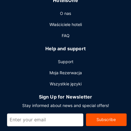
HotelsOne
Udogodnienia biznesowe to centrum biznesowe,
przechowalnia bagażu oraz pralnia. Jeżeli planujesz
O nas
spotkanie w mieście Paihia, hotel oferuje pomieszczenia
konferencyjne oraz 2 sale konferencyjne o łącznej
Właściciele hoteli
powierzchni 18 m kw. (194 stopy kwadratowe).
Udogodnienia na miejscu to bezpłatne parkowanie
FAQ
samodzielne.
Help and support
Support
Moja Rezerwacja
Wszystkie języki
Sign Up for Newsletter
Stay informed about news and special offers!
Subscribe