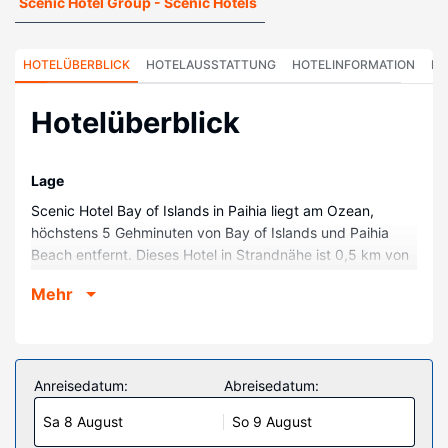
Scenic Hotel Group - Scenic Hotels
HOTELÜBERBLICK
HOTELAUSSTATTUNG
HOTELINFORMATION
HO
Hotelüberblick
Lage
Scenic Hotel Bay of Islands in Paihia liegt am Ozean,
höchstens 5 Gehminuten von Bay of Islands und Paihia
Beach entfernt. Dieses Hotel in Strandnähe ist 0,5 km von
St Paul’s Church und 0,9 km von Paihia Wharf entfernt.
Mehr
Zimmer
Fühl dich in einem der 114 klimatisierten Zimmer mit
Kühlschrank wie zu Hause. Es gibt einen kostenfreien
Internetzugang per Kabel und WLAN sowie
Anreisedatum:
Abreisedatum:
Digitalempfang. Es sind eigene Badezimmer mit Duschen
Sa 8 August
So 9 August
vorhanden, die über kostenlose Toilettenartikel und
Haartrockner verfügen. Zur Austattung gehören Telefone