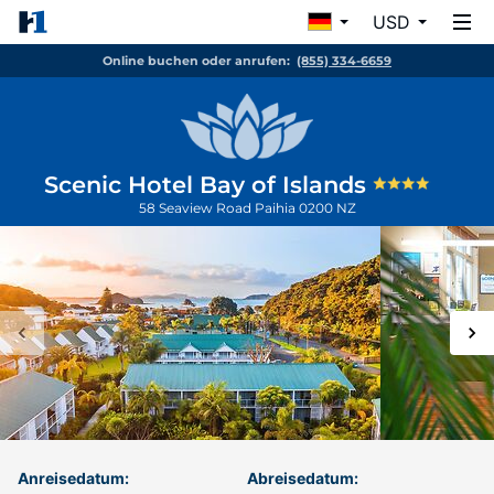
USD
Online buchen oder anrufen:
(855) 334-6659
Scenic Hotel Bay of Islands
58 Seaview Road
Paihia
0200
NZ
Anreisedatum:
Abreisedatum: