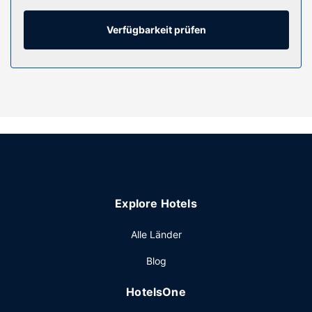
ebenso wie Safes und Schreibtische.
Verfügbarkeit prüfen
Ausstattung der Anlage
Nutz folgende Freizeiteinrichtung: Außenpool. Du kannst
aber auch den schönen Ausblick von folgenden Punkten
genießen: Terrasse und Garten. Zu den Highlights, die
dieses Hotel bietet, gehören zudem kostenloses WLAN,
ein Concierge-Service und ein Picknickbereich.
Restaurant
Scenic Hotel Bay of Islands serviert seinen Gästen
köstliche Speisen im Nikau Restaurant. Lass deinen Tag
bei einem Drink an der Bar/Lounge ausklingen. Ein großes
Explore Hotels
Frühstück wird unter der Woche von 06:30 Uhr bis
09:30 Uhr und am Wochenende von 06:30 Uhr bis
Alle Länder
10:00 Uhr gegen Gebühr angeboten.
Sonstige Einrichtungen
Blog
Zum Angebot gehören ein Businesscenter, eine
HotelsOne
Gepäckaufbewahrung und eine Wäscherei. Wenn du eine
Veranstaltung in Paihia planst, ist dieses Hotel eine gute