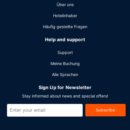
Über uns
Wahl, denn zu den 194 Quadratfuß (18 Quadratmeter)
großen Veranstaltungsräumlichkeiten zählen
Hotelinhaber
Konferenzfläche und 2 Tagungsräume. Vor Ort gibt es
Folgendes: Parken ohne Service (kostenlos).
Häufig gestellte Fragen
Help and support
Support
Meine Buchung
Alle Sprachen
Sign Up for Newsletter
Stay informed about news and special offers!
Subscribe