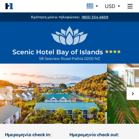
USD
Κράτηση μέσω τηλεφώνου:
(855) 334-6659
Scenic Hotel Bay of Islands
58 Seaview Road
Paihia
0200
NZ
Ημερομηνία check in:
Ημερομηνία check out: