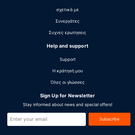
10:00 π.μ..
σχετικά με
Άλλες παροχές
Συνεργάτες
Στις σημαντικές παροχές περιλαμβάνονται ένα
επιχειρηματικό κέντρο, αποθήκευση αποσκευών και
Συχνες ερωτησεις
εγκαταστάσεις πλυντηρίων. Θέλετε να οργανώσετε μια
εκδήλωση σε αυτήν την πόλη (Paihia); Αυτό το
Help and support
ξενοδοχείο διαθέτει χώρο που είναι 18 τετραγωνικά
μέτρα και περιλαμβάνει συνεδριακό χώρο και 2
Support
αίθουσες συνεδριάσεων. Στους χώρους μας θα βρείτε
δωρεάν στάθμευση χωρίς παρκαδόρο.
Η κράτησή μου
Όλες οι γλώσσες
Sign Up for Newsletter
Stay informed about news and special offers!
Subscribe