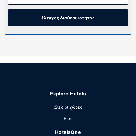
διασκέδασή σας προσφέρονται ακόμη ψηφιακά κανάλια.
Τα ιδιωτικά μπάνια με ντουζιέρες διαθέτουν δωρεάν
προϊόντα προσωπικής περιποίησης και πιστολάκια
έλεγχος διαθεσιμοτητας
μαλλιών. Οι παροχές περιλαμβάνουν τηλέφωνα, καθώς
επίσης χρηματοκιβώτια και γραφεία.
Παροχές καταλύματος
Επωφεληθείτε από τις ψυχαγωγικές δυνατότητες, όπως
εξωτερική πισίνα ή απολαύστε τη θέα από το αίθριο και
τον κήπο. Οι επιπλέον παροχές σε αυτό το ξενοδοχείο
περιλαμβάνουν δωρεάν ασύρματο ίντερνετ, υπηρεσίες
concierge και χώρο για πικνίκ.
Εστιατόριο
Explore Hotels
Απολαύστε ένα καταπληκτικό γεύμα στο Nikau
Restaurant, το οποίο εξυπηρετεί τους επισκέπτες σε
όλες οι χώρες
αυτό το κατάλυμα (Scenic Hotel Bay of Islands).
Χαλαρώστε στο τέλος της μέρας με ένα ποτό στο
Blog
μπαρ/lounge. Με επιπλέον χρέωση είναι διαθέσιμο
πρωινό (πλήρες) τις καθημερινές μεταξύ 6:30 π.μ. -
HotelsOne
9:30 π.μ. και τα σαββατοκύριακα μεταξύ 6:30 π.μ. -