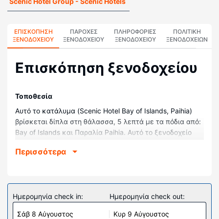
Scenic Hotel Group - Scenic Hotels
ΕΠΙΣΚΌΠΗΣΗ
ΠΑΡΟΧΕΣ
ΠΛΗΡΟΦΟΡΊΕΣ
ΠΟΛΙΤΙΚΗ
ΞΕΝΟΔΟΧΕΊΟΥ
ΞΕΝΟΔΟΧΕΙΟΥ
ΞΕΝΟΔΟΧΕΊΟΥ
ΞΕΝΟΔΟΧΕΊΩΝ
Επισκόπηση ξενοδοχείου
Τοποθεσία
Αυτό το κατάλυμα (Scenic Hotel Bay of Islands, Paihia)
βρίσκεται δίπλα στη θάλασσα, 5 λεπτά με τα πόδια από:
Bay of Islands και Παραλία Paihia. Αυτό το ξενοδοχείο
στην παραλία απέχει 0,5 χλμ. από: Εκκλησία του Αγίου
Περισσότερα
Παύλου και 0,9 χλμ. από: Αποβάθρα Paihia Wharf.
Δωμάτια
Νιώστε σαν στο σπίτι σας σε ένα από τα 114
κλιματιζόμενα δωμάτια, όπου θα βρείτε την εξής
Ημερομηνία check in:
Ημερομηνία check out:
παροχή: ψυγείο. Με τη δωρεάν ενσύρματη κι ασύρματη
Σάβ 8 Αύγουστος
Κυρ 9 Αύγουστος
πρόσβαση στο ίντερνετ θα είστε πάντα online και για τη