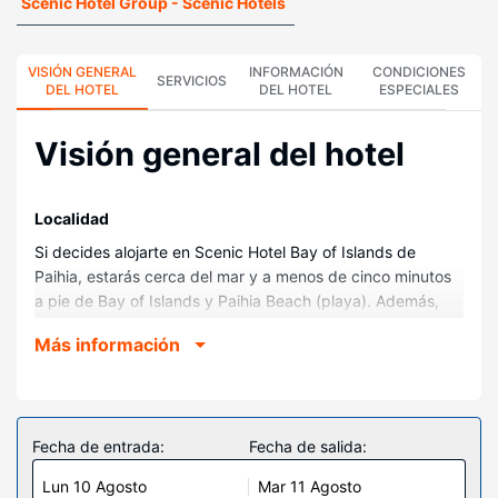
Scenic Hotel Group - Scenic Hotels
VISIÓN GENERAL
INFORMACIÓN
CONDICIONES
SERVICIOS
DEL HOTEL
DEL HOTEL
ESPECIALES
Visión general del hotel
Localidad
Si decides alojarte en Scenic Hotel Bay of Islands de
Paihia, estarás cerca del mar y a menos de cinco minutos
a pie de Bay of Islands y Paihia Beach (playa). Además,
este hotel de playa se encuentra a 0,5 km de St Paul’s
Más información
Church y a 0,9 km de Muelle Paihia.
Habitaciones
Te sentirás como en tu propia casa en cualquiera de las
114 habitaciones con aire acondicionado y frigorífico. Para
Fecha de entrada:
Fecha de salida:
los momentos de ocio, tendrás un televisor con canales
Lun 10 Agosto
Mar 11 Agosto
digitales y conexión a Internet por cable y wifi gratis. El