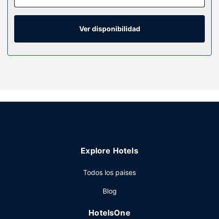
baño privado con ducha está provisto de artículos de
higiene personal gratuitos y secadores de pelo. Entre las
comodidades, se incluyen caja fuerte, escritorio y teléfono.
Ver disponibilidad
Servicios hotel
Con una piscina al aire libre y muchas otras instalaciones
recreativas a tu disposición, no te quedará ni un minuto
libre. Tienes también una terraza y jardín donde sentarte a
contemplar el paisaje. Encontrarás también conexión a
Internet wifi gratis, servicios de conserjería y una zona de
pícnic.
Restaurante
Scenic Hotel Bay of Islands sirve deliciosas comidas en
Explore Hotels
Nikau Restaurant. Qué mejor forma de acabar el día que
con una bebida en el bar o lounge. El desayuno completo,
Todos los paises
con un coste adicional, se ofrece de lunes a viernes de
06:30 a 09:30, mientras que los fines de semana el horario
Blog
es de 06:30 a 10:00.
Otros servicios
HotelsOne