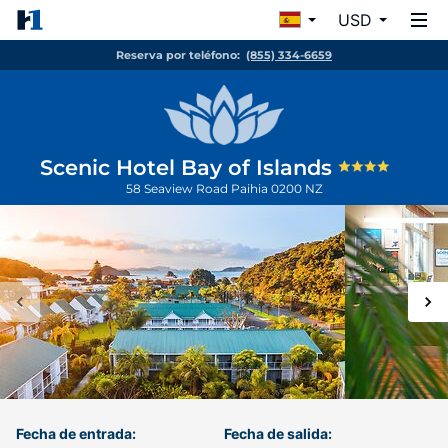
USD
Reserva por teléfono:
(855) 334-6659
Scenic Hotel Bay of Islands
58 Seaview Road
Paihia
0200
NZ
Fecha de entrada:
Fecha de salida: