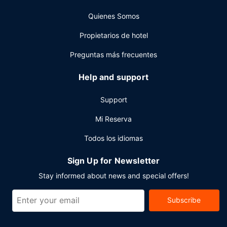
Tendrás un centro de negocios, consigna de equipaje y
Quienes Somos
una lavandería a tu disposición. ¿Estás organizando un
evento en Paihia? En este hotel tienes a tu disposición 18
Propietarios de hotel
metros cuadrados de espacio con zona para conferencias
y 2 salas de reuniones. Hay un aparcamiento sin asistencia
Preguntas más frecuentes
gratuito disponible.
Help and support
Support
Mi Reserva
Todos los idiomas
Sign Up for Newsletter
Stay informed about news and special offers!
Subscribe