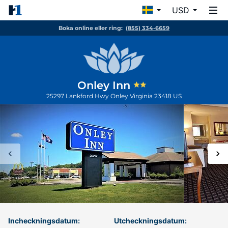
USD
Boka online eller ring:
(855) 334-6659
Onley Inn
25297 Lankford Hwy
Onley
Virginia
23418
US
Incheckningsdatum:
Utcheckningsdatum: