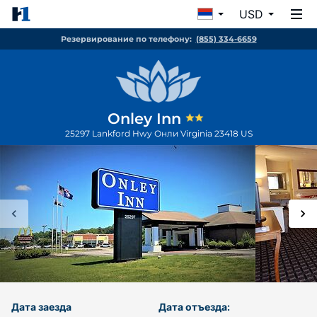
USD
Резервирование по телефону:
(855) 334-6659
Onley Inn
25297 Lankford Hwy
Онли
Virginia
23418
US
Дата заезда
Дата отъезда: