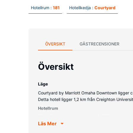
Hotellrum :
181
Hotellkedja :
Courtyard
ÖVERSIKT
GÄSTRECENSIONER
Översikt
Läge
Courtyard by Marriott Omaha Downtown ligger c
Detta hotell ligger 1,2 km från Creighton Univer
Hotellrum
Känn dig som hemma i ett av de 181 rummen med m
Läs Mer
underhållning. Privat badrum med badkar/dusch, g
Bekvämligheter på anläggningen