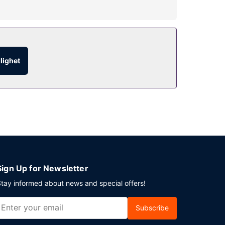
dagar mellan 06.30 och 09.30 och på helger
glighet
ent i Omaha? På detta hotell finns det event- och
er) erbjuds på plats.
Sign Up for Newsletter
tay informed about news and special offers!
Subscribe