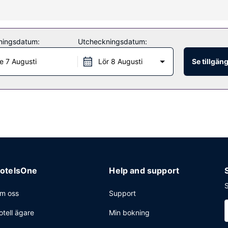
 och en souvenirbutik eller tidningskiosk.
ningsdatum:
Utcheckningsdatum:
eller på deras kafé. Frukost enligt egen beställning serveras på var
e 7 Augusti
Lör 8 Augusti
Se tillgän
rvice, expressincheckning och expressutcheckning. Planerar du ett ev
 däribland konferensrum och 3 mötesrum. Parkering (avgift tillkomm
otelsOne
Help and support
S
m oss
Support
otell ägare
Min bokning