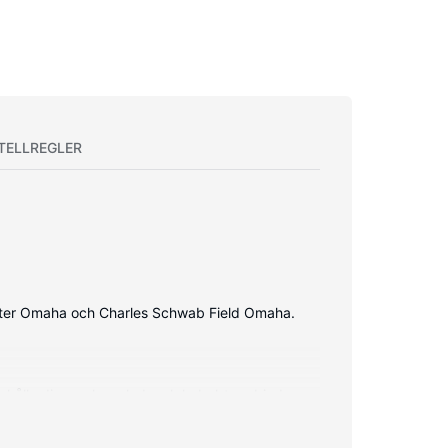
TELLREGLER
enter Omaha och Charles Schwab Field Omaha.
 hålla dig uppkopplad, och kabel-tv erbjuder
örvaringsskåp och skrivbord.