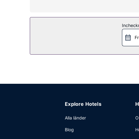
Här har du tillgång till fitnesscenter, gratis wi-fi
Restaurang
Incheck
Ät gott på The Bistro, en bistro med loungebar, 
mellan 07.00 och 10.00 mot en avgift.
Fr
Övriga bekvämligheter
Gäster har tillgång till bland annat business-se
konferensutrymmen på upp till 200 kvadratmeter,
Explore Hotels
H
Alla länder
O
Blog
H