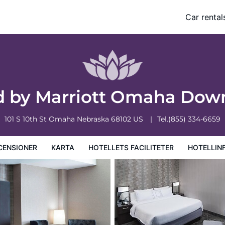
Car rental
ciliteter
Hotellinformation
Hotellregler
d by Marriott Omaha Do
101 S 10th St
Omaha
Nebraska
68102
US
Tel.
(855) 334-6659
CENSIONER
KARTA
HOTELLETS FACILITETER
HOTELLIN