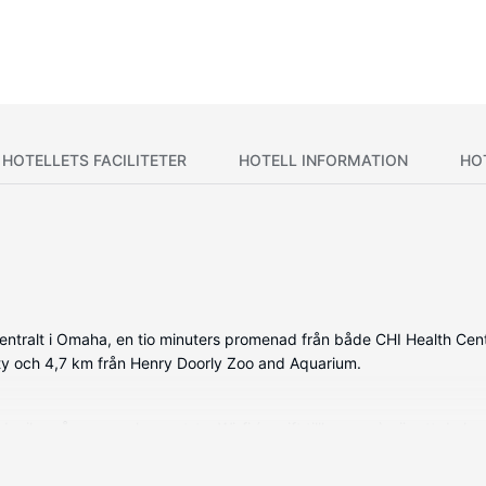
HOTELLETS FACILITETER
HOTELL INFORMATION
HO
entralt i Omaha, en tio minuters promenad från både CHI Health C
sity och 4,7 km från Henry Doorly Zoo and Aquarium.
ikrovågsugn och smart-tv. Wi-fi (avgift tillkommer) gör att du kan
ratis toalettartiklar och hårtorkar. På rummet finns telefon, värdef