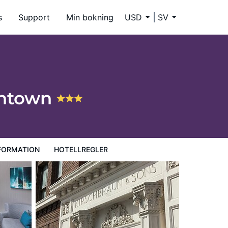
s
Support
Min bokning
USD
SV
wntown
FORMATION
HOTELLREGLER