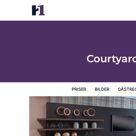
Courtyard by Marriott Omaha Downtown
Priser
Bilder
Gästrecensioner
Karta
Hotellets fa
Courtyar
PRISER
BILDER
GÄSTRE