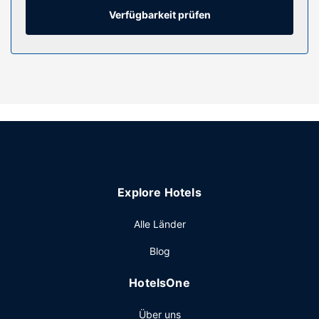
gehören Telefone ebenso wie Safes und Schreibtische.
Verfügbarkeit prüfen
Ausstattung der Anlage
Für deine Freizeit steht Folgendes zur Verfügung:
Fitnessmöglichkeiten, kostenloses WLAN und ein
Souvenirladen/Kiosk.
Restaurant
Ein nach Wunsch zubereitetes Frühstück wird unter der
Woche von 06:30 Uhr bis 09:30 Uhr und am Wochenende
von 07:00 Uhr bis 10:00 Uhr gegen Gebühr angeboten.
Sonstige Einrichtungen
Explore Hotels
Zum Angebot gehören ein Businesscenter, ein Express-
Check-in und ein Express-Check-out. Wenn du eine
Alle Länder
Veranstaltung in Omaha planst, ist dieses Hotel eine gute
Blog
Wahl, denn zu den 2152 Quadratfuß (200 Quadratmeter)
großen Veranstaltungsräumlichkeiten zählen
HotelsOne
Konferenzfläche und 3 Tagungsräume. Vor Ort gibt es
Folgendes: Parken ohne Service (kostenpflichtig).
Über uns