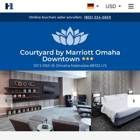
USD
Online buchen oder anrufen:
(855) 334-6659
Courtyard by Marriott Omaha
Downtown
101 S 10th St
Omaha
Nebraska
68102
US