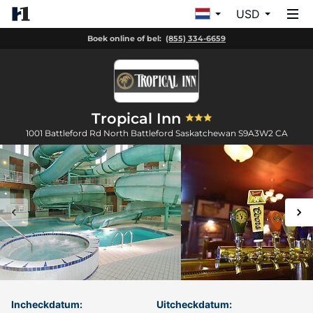
USD
Boek online of bel:
(855) 334-6659
Tropical Inn
1001 Battleford Rd
North Battleford
Saskatchewan
S9A3W2
CA
Incheckdatum:
Uitcheckdatum: