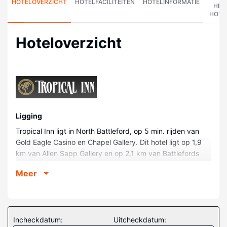
HOTELOVERZICHT
HOTELFACILITEITEN
HOTELINFORMATIE
HET
HOTE
Hoteloverzicht
Ligging
Tropical Inn ligt in North Battleford, op 5 min. rijden van
Gold Eagle Casino en Chapel Gallery. Dit hotel ligt op 1,9
km van Allen Sapp Gallery en op 2,1 km van Battlefords
Co-Op Aquatic Centre.
Meer
Kamers
Doe of je thuis bent in één van de 119 kamers met een
koelkast en een ledtelevisie. Je bed met pillowtop matras
komt met luxe beddengoed. Dankzij gratis wifi blijf je
Incheckdatum:
Uitcheckdatum: