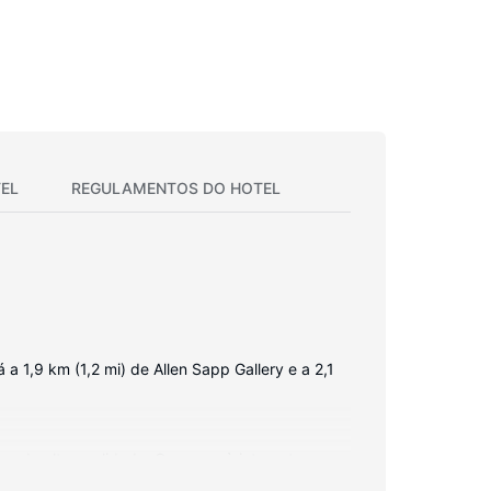
EL
REGULAMENTOS DO HOTEL
 a 1,9 km (1,2 mi) de Allen Sapp Gallery e a 2,1
pa de alta qualidade. O acesso à internet sem
de banho privativas dispõem de uma combinação