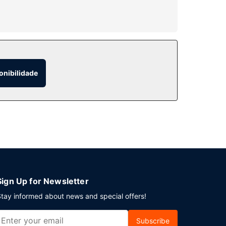
a e uma banheira de hidromassagem. Entre as
onibilidade
 esplêndidas vistas para a piscina. Se preferir
l favorito no bar/lounge.
 evento em North Battleford? Este hotel dispõe
nto grátis no local.
Sign Up for Newsletter
tay informed about news and special offers!
Subscribe