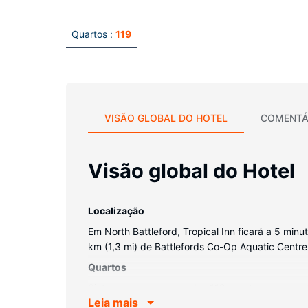
Quartos :
119
VISÃO GLOBAL DO HOTEL
COMENTÁ
Visão global do Hotel
Localização
Em North Battleford, Tropical Inn ficará a 5 minu
km (1,3 mi) de Battlefords Co-Op Aquatic Centre
Quartos
Sinta-se em casa num dos 119 quartos, com um fr
Leia mais
fios permite-lhe estar sempre contactável. Ao fi