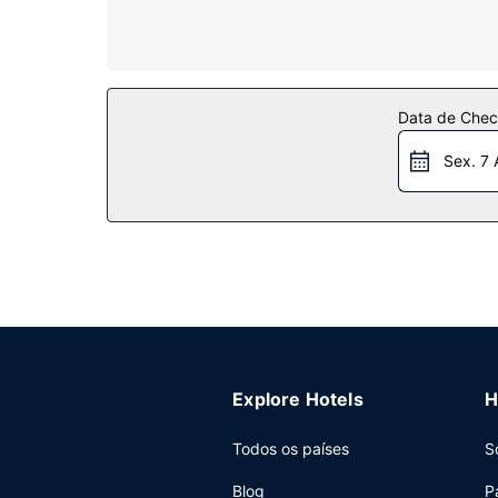
polibã/banheira, artigos de higiene grátis e sec
Serviço do hotel
Tire partido das várias opções de entretenimento
facilidades adicionais contam-se Wi-fi grátis, um
Data de Check
Restaurante
Sex. 7 
Deleite-se com a oferta gastronómica da região 
quedar-se no aconchego dos lençóis, confira a em
Outros serviços
As principais comodidades incluem computadores,
de um centro de conferências e de 5 salas de re
Explore Hotels
H
Todos os países
S
Blog
P