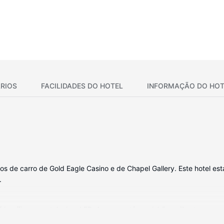
RIOS
FACILIDADES DO HOTEL
INFORMAÇÃO DO HOT
tos de carro de Gold Eagle Casino e de Chapel Gallery. Este hotel está
.
igorífico e um televisor LED. As camas têm colchões pillowtop e rou
nal do dia, assista a uma seleção de canais via satélite. As casas 