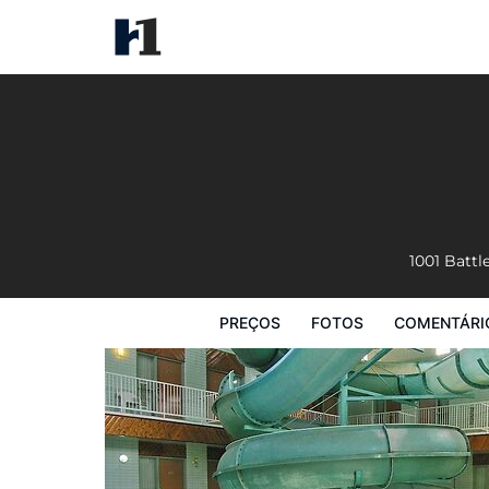
Tropical Inn
Preços
Fotos
Comentários
Mapa
1001 Battl
PREÇOS
FOTOS
COMENTÁRI