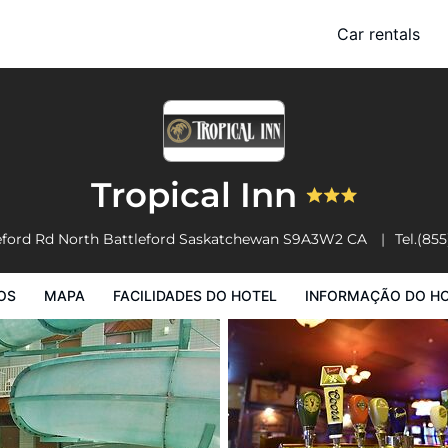
Car rentals
Facilidades do Hotel
Informação do Hotel
Regulamentos do Hote
Tropical Inn
eford Rd
North Battleford
Saskatchewan
S9A3W2
CA
Tel.
(855
OS
MAPA
FACILIDADES DO HOTEL
INFORMAÇÃO DO H