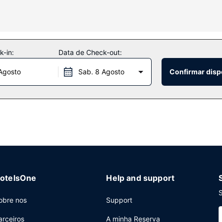
adores de cabelo.
 e lazer ao seu dispor, incluindo uma piscina interior, um escorreg
a lareira no lobby e churrasqueiras.
-in:
Data de Check-out:
Agosto
Sab. 8 Agosto
Confirmar disp
no Smittys Family Restaurant, um restaurante onde poderá contemplar
enta do serviço de quarto (a horas específicas). Peça o seu cocktai
 uma receção aberta 24 horas e assistência multilingue. Planeia um
uniões, com uma área total de 604 metros quadrados. Há estacioname
otelsOne
Help and support
S
obre nos
Support
arceiros
A minha Reserva